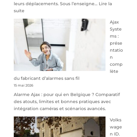
leurs déplacements. Sous l’enseigne…
Lire la
:
suite
À
Ajax
40
Syste
minutes
ms :
de
prése
Namur,
ntatio
Steveny
n
Park
comp
redessine
lète
l’offre
du fabricant d’alarmes sans fil
de
15 mai 2026
parking
Alarme Ajax : pour qui en Belgique ? Comparatif
sécurisé
des atouts, limites et bonnes pratiques avec
à
intégration caméras et scénarios avancés.
l’aéroport
de
Volks
Charleroi
wage
n ID.