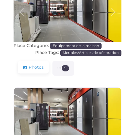
Précédente
Prochain
Place Catégorie:
Equipement de la maison
Place Tags:
Meubles/Articles de décoration
Photos
5