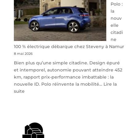
Polo :
la
nouv
elle
citadi
ne
100 % électrique débarque chez Steveny à Namur
8 mai 2026
Bien plus qu’une simple citadine. Design épuré
et intemporel, autonomie pouvant atteindre 452
km, rapport prix-performance imbattable : la
nouvelle ID. Polo réinvente la mobilité…
Lire la
:
suite
Volkswagen
ID.
Polo
:
la
nouvelle