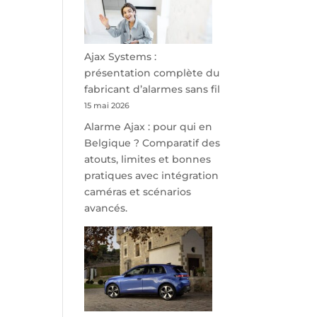
minutes
de
Namur,
Steveny
Ajax Systems :
Park
présentation complète du
redessine
fabricant d’alarmes sans fil
l’offre
15 mai 2026
de
Alarme Ajax : pour qui en
parking
Belgique ? Comparatif des
sécurisé
atouts, limites et bonnes
à
pratiques avec intégration
l’aéroport
caméras et scénarios
de
avancés.
Charleroi