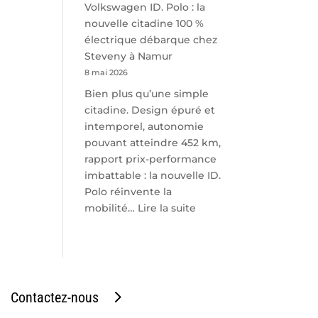
Volkswagen ID. Polo : la
nouvelle citadine 100 %
électrique débarque chez
Steveny à Namur
8 mai 2026
Bien plus qu’une simple
citadine. Design épuré et
intemporel, autonomie
pouvant atteindre 452 km,
rapport prix-performance
imbattable : la nouvelle ID.
Polo réinvente la
:
mobilité…
Lire la suite
Volkswagen
ID.
Polo
:
la
Contactez-nous
nouvelle