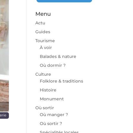
Menu
Actu
Guides
Tourisme
À voir
chaine
Balades & nature
Où dormir ?
Culture
Folklore & traditions
Histoire
Monument
Où sortir
Où manger ?
erie
Où sortir ?
Spécialités locales