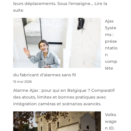
leurs déplacements. Sous l’enseigne…
Lire la
:
suite
À
Ajax
40
Syste
minutes
ms :
de
prése
Namur,
ntatio
Steveny
n
Park
comp
redessine
lète
l’offre
du fabricant d’alarmes sans fil
de
15 mai 2026
parking
Alarme Ajax : pour qui en Belgique ? Comparatif
sécurisé
des atouts, limites et bonnes pratiques avec
à
intégration caméras et scénarios avancés.
l’aéroport
de
Volks
Charleroi
wage
n ID.