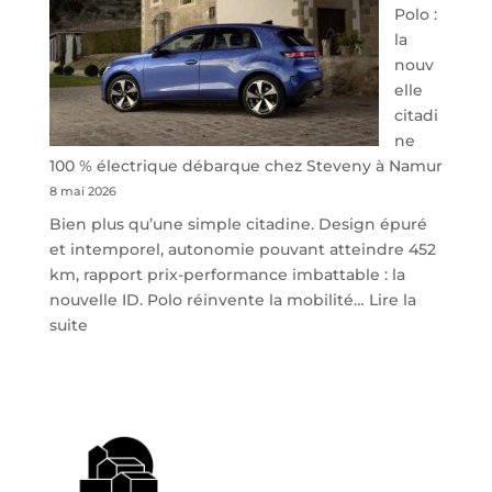
Polo :
la
nouv
elle
citadi
ne
100 % électrique débarque chez Steveny à Namur
8 mai 2026
Bien plus qu’une simple citadine. Design épuré
et intemporel, autonomie pouvant atteindre 452
km, rapport prix-performance imbattable : la
nouvelle ID. Polo réinvente la mobilité…
Lire la
:
suite
Volkswagen
ID.
Polo
:
la
nouvelle