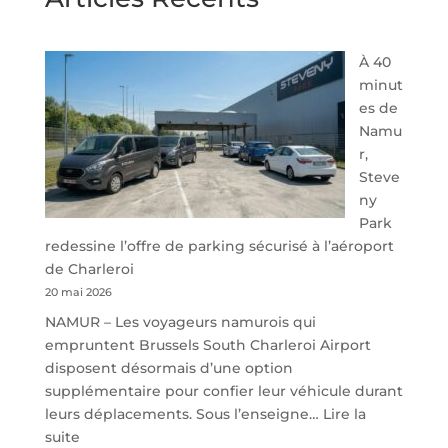
À 40
minut
es de
Namu
r,
Steve
ny
Park
redessine l’offre de parking sécurisé à l’aéroport
de Charleroi
20 mai 2026
NAMUR – Les voyageurs namurois qui
empruntent Brussels South Charleroi Airport
disposent désormais d’une option
supplémentaire pour confier leur véhicule durant
leurs déplacements. Sous l’enseigne…
Lire la
:
suite