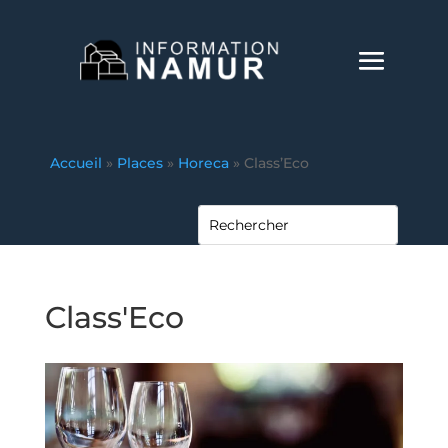
Accueil
»
Places
»
Horeca
»
Class’Eco
Class'Eco