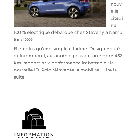
nouv
elle
citadi
ne
100 % électrique débarque chez Steveny à Namur
8 mai 2026
Bien plus qu’une simple citadine. Design épuré
et intemporel, autonomie pouvant atteindre 452
km, rapport prix-performance imbattable : la
nouvelle ID. Polo réinvente la mobilité…
Lire la
:
suite
Volkswagen
ID.
Polo
:
la
nouvelle
citadine
100