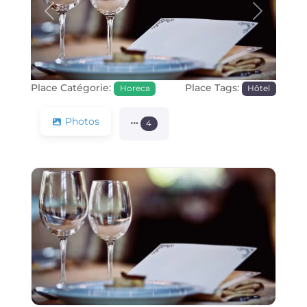
Précédente
Prochain
Place Catégorie:
Place Tags:
Horeca
Hôtel
Photos
4