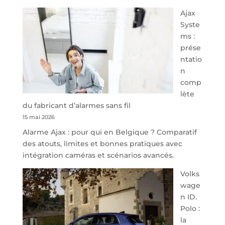
À
Ajax
40
Syste
minutes
ms :
de
prése
Namur,
ntatio
Steveny
n
Park
comp
redessine
lète
l’offre
du fabricant d’alarmes sans fil
de
15 mai 2026
parking
Alarme Ajax : pour qui en Belgique ? Comparatif
sécurisé
des atouts, limites et bonnes pratiques avec
à
intégration caméras et scénarios avancés.
l’aéroport
de
Volks
Charleroi
wage
n ID.
Polo :
la