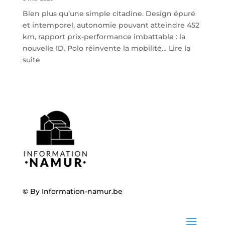
Bien plus qu’une simple citadine. Design épuré
et intemporel, autonomie pouvant atteindre 452
km, rapport prix-performance imbattable : la
nouvelle ID. Polo réinvente la mobilité…
Lire la
:
suite
Volkswagen
ID.
Polo
:
la
nouvelle
citadine
100
%
électrique
débarque
© By
Information-namur.be
chez
Steveny
à