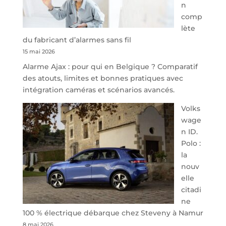
n
Park
comp
redessine
lète
l’offre
du fabricant d’alarmes sans fil
de
15 mai 2026
parking
Alarme Ajax : pour qui en Belgique ? Comparatif
sécurisé
des atouts, limites et bonnes pratiques avec
à
intégration caméras et scénarios avancés.
l’aéroport
de
Volks
Charleroi
wage
n ID.
Polo :
la
nouv
elle
citadi
ne
100 % électrique débarque chez Steveny à Namur
8 mai 2026