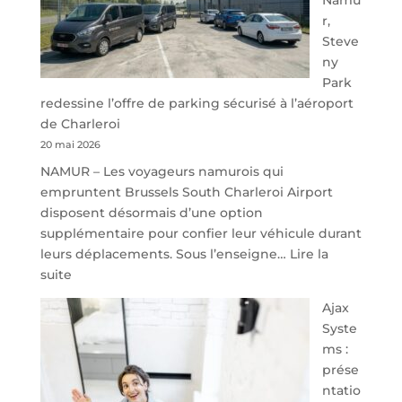
r,
Steve
ny
Park
redessine l’offre de parking sécurisé à l’aéroport
de Charleroi
20 mai 2026
NAMUR – Les voyageurs namurois qui
empruntent Brussels South Charleroi Airport
disposent désormais d’une option
supplémentaire pour confier leur véhicule durant
leurs déplacements. Sous l’enseigne…
Lire la
:
suite
À
Ajax
40
Syste
minutes
ms :
de
prése
Namur,
ntatio
Steveny