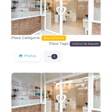
Précédente
Prochain
Place Catégorie:
Beauté/Santé
Place Tags:
Institut de beauté
Photos
4