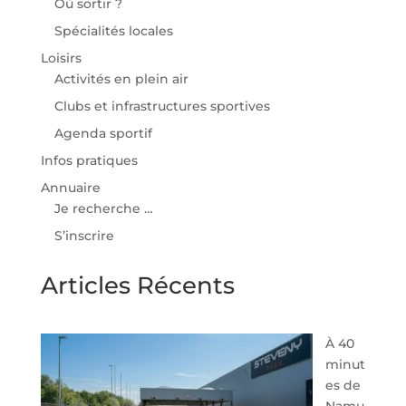
Où sortir ?
Spécialités locales
Loisirs
Activités en plein air
Clubs et infrastructures sportives
Agenda sportif
Infos pratiques
Annuaire
Je recherche …
S’inscrire
Articles Récents
À 40
minut
es de
Namu