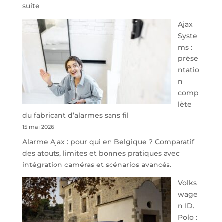
:
suite
À
Ajax
40
Syste
minutes
ms :
de
prése
Namur,
ntatio
Steveny
n
Park
comp
redessine
lète
l’offre
du fabricant d’alarmes sans fil
de
15 mai 2026
parking
Alarme Ajax : pour qui en Belgique ? Comparatif
sécurisé
des atouts, limites et bonnes pratiques avec
à
intégration caméras et scénarios avancés.
l’aéroport
de
Volks
Charleroi
wage
n ID.
Polo :