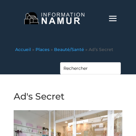
Accueil
»
Places
»
Beauté/Santé
»
Ad’s Secret
Ad's Secret