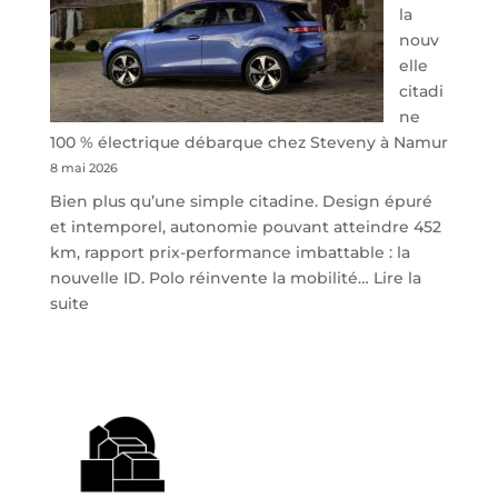
la
nouv
elle
citadi
ne
100 % électrique débarque chez Steveny à Namur
8 mai 2026
Bien plus qu’une simple citadine. Design épuré
et intemporel, autonomie pouvant atteindre 452
km, rapport prix-performance imbattable : la
nouvelle ID. Polo réinvente la mobilité…
Lire la
:
suite
Volkswagen
ID.
Polo
:
la
nouvelle
citadine