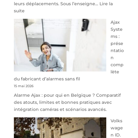
leurs déplacements. Sous l’enseigne…
Lire la
:
suite
À
Ajax
40
Syste
minutes
ms :
de
prése
Namur,
ntatio
Steveny
n
Park
comp
redessine
lète
l’offre
du fabricant d’alarmes sans fil
de
15 mai 2026
parking
Alarme Ajax : pour qui en Belgique ? Comparatif
sécurisé
des atouts, limites et bonnes pratiques avec
à
intégration caméras et scénarios avancés.
l’aéroport
de
Volks
Charleroi
wage
n ID.