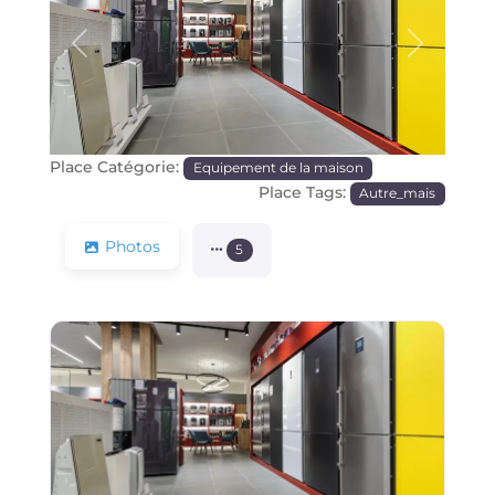
Précédente
Prochain
Place Catégorie:
Equipement de la maison
Place Tags:
Autre_mais
Photos
5