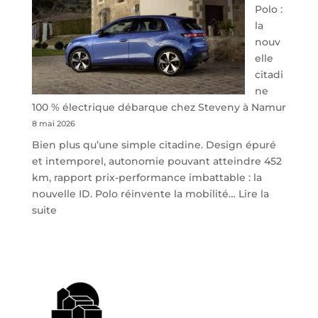
Polo :
la
nouv
elle
citadi
ne
100 % électrique débarque chez Steveny à Namur
8 mai 2026
Bien plus qu’une simple citadine. Design épuré
et intemporel, autonomie pouvant atteindre 452
km, rapport prix-performance imbattable : la
nouvelle ID. Polo réinvente la mobilité…
Lire la
:
suite
Volkswagen
ID.
Polo
:
la
nouvelle