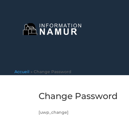
Accueil
»
Change Password
Change Password
[uwp_change]