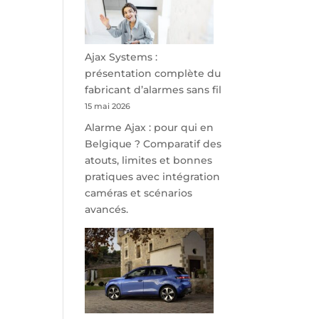
minutes
de
Namur,
Steveny
Ajax Systems :
Park
présentation complète du
redessine
fabricant d’alarmes sans fil
l’offre
15 mai 2026
de
Alarme Ajax : pour qui en
parking
Belgique ? Comparatif des
sécurisé
atouts, limites et bonnes
à
pratiques avec intégration
l’aéroport
caméras et scénarios
de
avancés.
Charleroi