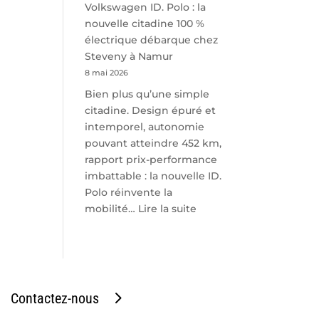
Volkswagen ID. Polo : la
nouvelle citadine 100 %
électrique débarque chez
Steveny à Namur
8 mai 2026
Bien plus qu’une simple
citadine. Design épuré et
intemporel, autonomie
pouvant atteindre 452 km,
rapport prix-performance
imbattable : la nouvelle ID.
Polo réinvente la
:
mobilité…
Lire la suite
Volkswagen
ID.
Polo
:
la
Contactez-nous
nouvelle