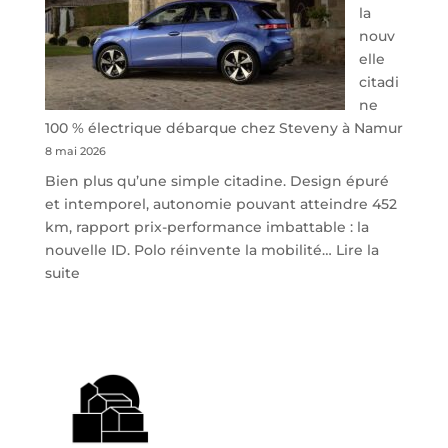
la
nouv
elle
citadi
ne
100 % électrique débarque chez Steveny à Namur
8 mai 2026
Bien plus qu’une simple citadine. Design épuré
et intemporel, autonomie pouvant atteindre 452
km, rapport prix-performance imbattable : la
nouvelle ID. Polo réinvente la mobilité…
Lire la
:
suite
Volkswagen
ID.
Polo
:
la
nouvelle
citadine