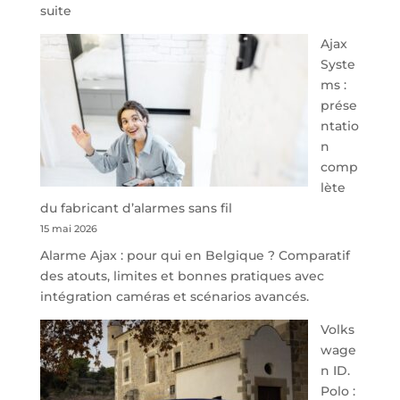
:
suite
À
Ajax
40
Syste
minutes
ms :
de
prése
Namur,
ntatio
Steveny
n
Park
comp
redessine
lète
l’offre
du fabricant d’alarmes sans fil
de
15 mai 2026
parking
Alarme Ajax : pour qui en Belgique ? Comparatif
sécurisé
des atouts, limites et bonnes pratiques avec
à
intégration caméras et scénarios avancés.
l’aéroport
de
Volks
Charleroi
wage
n ID.
Polo :