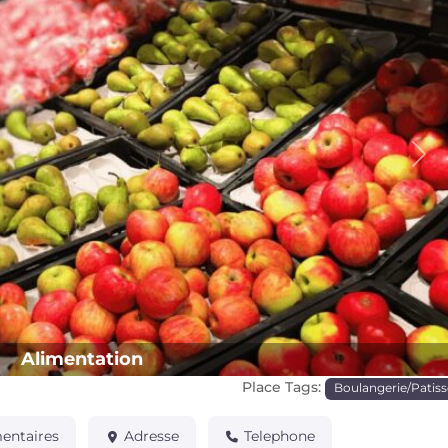
Pro
Alimentation
Place Tags:
Boulangerie/Patiss
ntaires
Adresse
Telephone