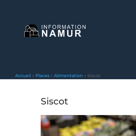
Accueil
»
Places
»
Alimentation
»
Siscot
Siscot