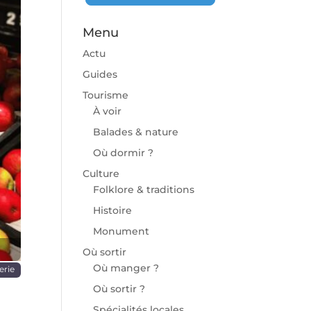
Menu
Actu
Guides
Tourisme
À voir
chaine
Balades & nature
Où dormir ?
Culture
Folklore & traditions
Histoire
Monument
Où sortir
Où manger ?
erie
Où sortir ?
Spécialités locales