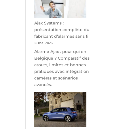
minutes
de
Namur,
Steveny
Ajax Systems :
Park
présentation complète du
redessine
fabricant d’alarmes sans fil
l’offre
15 mai 2026
de
Alarme Ajax : pour qui en
parking
Belgique ? Comparatif des
sécurisé
atouts, limites et bonnes
à
pratiques avec intégration
l’aéroport
caméras et scénarios
de
avancés.
Charleroi