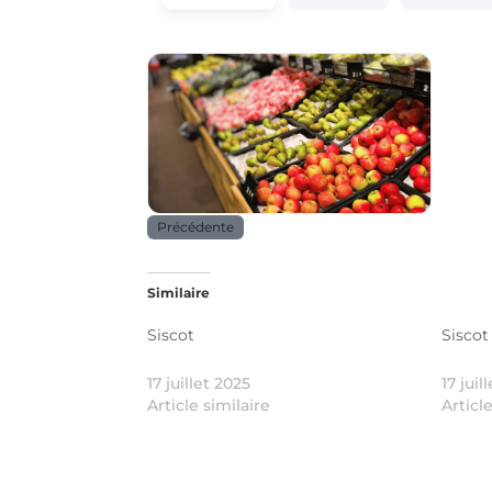
Alimentation
Précédente
Similaire
Siscot
Siscot
17 juillet 2025
17 juil
Article similaire
Articl