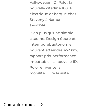
Volkswagen ID. Polo : la
nouvelle citadine 100 %
électrique débarque chez
Steveny à Namur
8 mai 2026
Bien plus qu’une simple
citadine. Design épuré et
intemporel, autonomie
pouvant atteindre 452 km,
rapport prix-performance
imbattable : la nouvelle ID.
Polo réinvente la
:
mobilité…
Lire la suite
Volkswagen
ID.
Polo
:
la
Contactez-nous
nouvelle