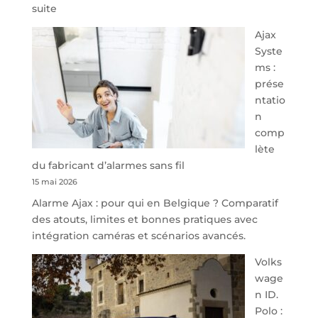
:
suite
À
Ajax
40
Syste
minutes
ms :
de
prése
Namur,
ntatio
Steveny
n
Park
comp
redessine
lète
l’offre
du fabricant d’alarmes sans fil
de
15 mai 2026
parking
Alarme Ajax : pour qui en Belgique ? Comparatif
sécurisé
des atouts, limites et bonnes pratiques avec
à
intégration caméras et scénarios avancés.
l’aéroport
de
Volks
Charleroi
wage
n ID.
Polo :