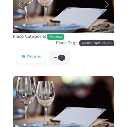
Précédente
Prochain
Place Catégorie:
Horeca
Place Tags:
Restaurant italien
Photos
4