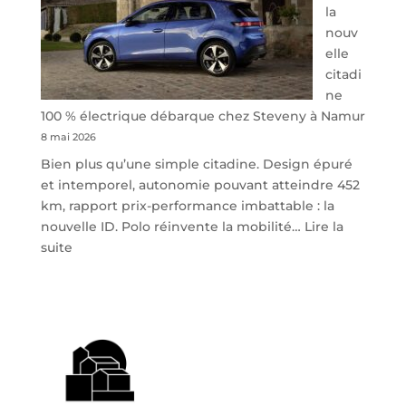
la
nouv
elle
citadi
ne
100 % électrique débarque chez Steveny à Namur
8 mai 2026
Bien plus qu’une simple citadine. Design épuré
et intemporel, autonomie pouvant atteindre 452
km, rapport prix-performance imbattable : la
nouvelle ID. Polo réinvente la mobilité…
Lire la
:
suite
Volkswagen
ID.
Polo
:
la
nouvelle
citadine