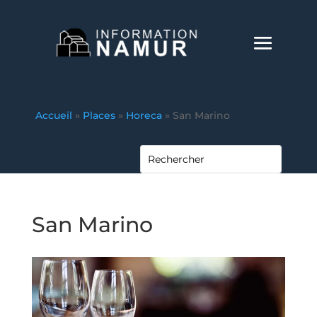
Accueil
»
Places
»
Horeca
»
San Marino
San Marino