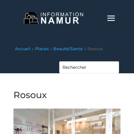
Accueil
»
Places
»
Beauté/Santé
»
Rosoux
Rosoux