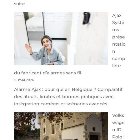
:
suite
À
Ajax
40
Syste
minutes
ms :
de
prése
Namur,
ntatio
Steveny
n
Park
comp
redessine
lète
l’offre
du fabricant d’alarmes sans fil
de
15 mai 2026
parking
Alarme Ajax : pour qui en Belgique ? Comparatif
sécurisé
des atouts, limites et bonnes pratiques avec
à
intégration caméras et scénarios avancés.
l’aéroport
de
Volks
Charleroi
wage
n ID.
Polo :