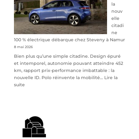
la
nouv
elle
citadi
ne
100 % électrique débarque chez Steveny à Namur
8 mai 2026
Bien plus qu’une simple citadine. Design épuré
et intemporel, autonomie pouvant atteindre 452
km, rapport prix-performance imbattable : la
nouvelle ID. Polo réinvente la mobilité…
Lire la
:
suite
Volkswagen
ID.
Polo
:
la
nouvelle
citadine