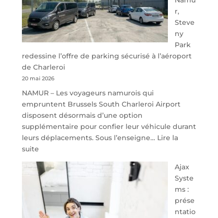
r,
Steve
ny
Park
redessine l’offre de parking sécurisé à l’aéroport
de Charleroi
20 mai 2026
NAMUR – Les voyageurs namurois qui
empruntent Brussels South Charleroi Airport
disposent désormais d’une option
supplémentaire pour confier leur véhicule durant
leurs déplacements. Sous l’enseigne…
Lire la
:
suite
À
Ajax
40
Syste
minutes
ms :
de
prése
Namur,
ntatio
Steveny