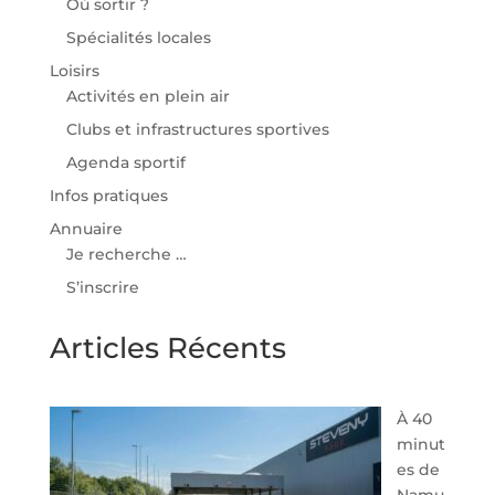
Où sortir ?
Spécialités locales
Loisirs
Activités en plein air
Clubs et infrastructures sportives
Agenda sportif
Infos pratiques
Annuaire
Je recherche …
S’inscrire
Articles Récents
À 40
minut
es de
Namu