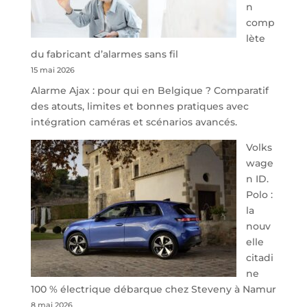
n
Park
comp
redessine
lète
l’offre
du fabricant d’alarmes sans fil
de
15 mai 2026
parking
Alarme Ajax : pour qui en Belgique ? Comparatif
sécurisé
des atouts, limites et bonnes pratiques avec
à
intégration caméras et scénarios avancés.
l’aéroport
de
Volks
Charleroi
wage
n ID.
Polo :
la
nouv
elle
citadi
ne
100 % électrique débarque chez Steveny à Namur
8 mai 2026