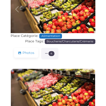
Précédente
Prochain
Place Catégorie:
Alimentation
Place Tags:
Boucherie/Charcuterie/Crèmerie
Photos
4