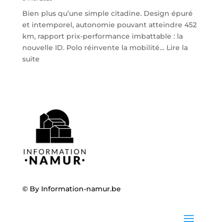
Bien plus qu’une simple citadine. Design épuré
et intemporel, autonomie pouvant atteindre 452
km, rapport prix-performance imbattable : la
nouvelle ID. Polo réinvente la mobilité…
Lire la
:
suite
Volkswagen
ID.
Polo
:
la
nouvelle
citadine
100
%
électrique
débarque
© By
Information-namur.be
chez
Steveny
à