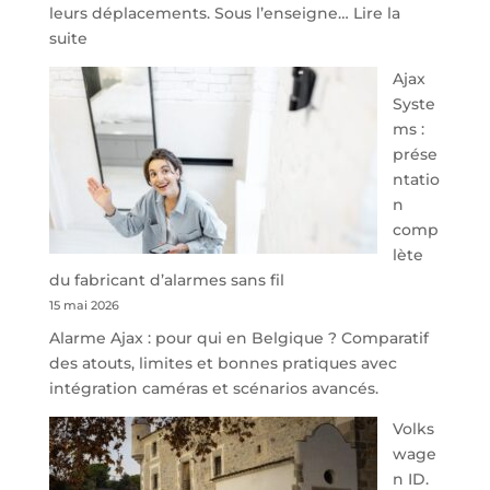
leurs déplacements. Sous l’enseigne…
Lire la
:
suite
À
Ajax
40
Syste
minutes
ms :
de
prése
Namur,
ntatio
Steveny
n
Park
comp
redessine
lète
l’offre
du fabricant d’alarmes sans fil
de
15 mai 2026
parking
Alarme Ajax : pour qui en Belgique ? Comparatif
sécurisé
des atouts, limites et bonnes pratiques avec
à
intégration caméras et scénarios avancés.
l’aéroport
de
Volks
Charleroi
wage
n ID.