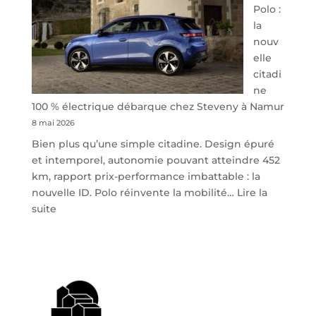
Polo :
la
nouv
elle
citadi
ne
100 % électrique débarque chez Steveny à Namur
8 mai 2026
Bien plus qu’une simple citadine. Design épuré
et intemporel, autonomie pouvant atteindre 452
km, rapport prix-performance imbattable : la
nouvelle ID. Polo réinvente la mobilité…
Lire la
:
suite
Volkswagen
ID.
Polo
:
la
nouvelle