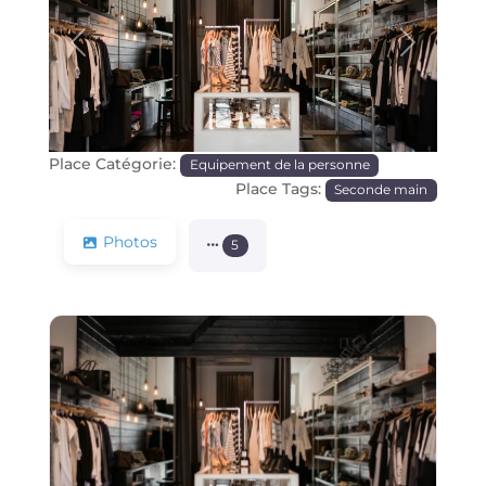
Précédente
Prochain
Place Catégorie:
Equipement de la personne
Place Tags:
Seconde main
Photos
5