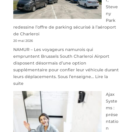
Steve
ny
Park
redessine l’offre de parking sécurisé à l’aéroport
de Charleroi
20 mai 2026
NAMUR – Les voyageurs namurois qui
empruntent Brussels South Charleroi Airport
disposent désormais d’une option
supplémentaire pour confier leur véhicule durant
leurs déplacements. Sous l’enseigne…
Lire la
:
suite
À
Ajax
40
Syste
minutes
ms :
de
prése
Namur,
ntatio
Steveny
n
Park