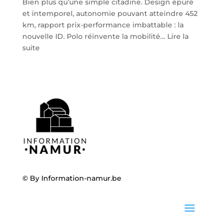
Bien plus qu’une simple citadine. Design épuré
et intemporel, autonomie pouvant atteindre 452
km, rapport prix-performance imbattable : la
nouvelle ID. Polo réinvente la mobilité…
Lire la
:
suite
Volkswagen
ID.
Polo
:
la
nouvelle
citadine
100
%
électrique
débarque
© By
Information-namur.be
chez
Steveny
à
Namur