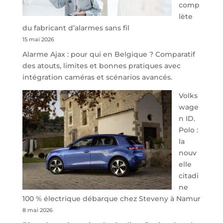
comp
redessine
lète
l’offre
du fabricant d’alarmes sans fil
de
15 mai 2026
parking
Alarme Ajax : pour qui en Belgique ? Comparatif
sécurisé
des atouts, limites et bonnes pratiques avec
à
intégration caméras et scénarios avancés.
l’aéroport
de
Volks
Charleroi
wage
n ID.
Polo :
la
nouv
elle
citadi
ne
100 % électrique débarque chez Steveny à Namur
8 mai 2026