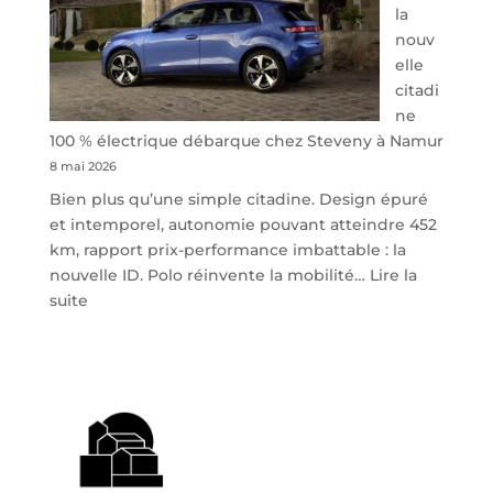
la
nouv
elle
citadi
ne
100 % électrique débarque chez Steveny à Namur
8 mai 2026
Bien plus qu’une simple citadine. Design épuré
et intemporel, autonomie pouvant atteindre 452
km, rapport prix-performance imbattable : la
nouvelle ID. Polo réinvente la mobilité…
Lire la
:
suite
Volkswagen
ID.
Polo
:
la
nouvelle
citadine