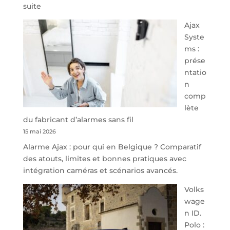
:
suite
À
Ajax
40
Syste
minutes
ms :
de
prése
Namur,
ntatio
Steveny
n
Park
comp
redessine
lète
l’offre
du fabricant d’alarmes sans fil
de
15 mai 2026
parking
Alarme Ajax : pour qui en Belgique ? Comparatif
sécurisé
des atouts, limites et bonnes pratiques avec
à
intégration caméras et scénarios avancés.
l’aéroport
de
Volks
Charleroi
wage
n ID.
Polo :