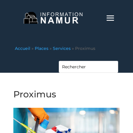
Accueil
»
Places
»
Services
»
Proximus
Proximus