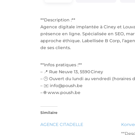
**Description :**
Agence digitale implantée à Ciney et Lou
présence en ligne. Spécialisée en SEO, mark
approche éthique. Labellisée B Corp, l’age
de ses clients.
**Infos pratiques :**
– 📍 Rue Neuve 13, 5590 Ciney
– 🕒 Ouvert du lundi au vendredi (horaires 
– ✉️ info@poush.be
– 🌐 www.poush.be
Similaire
AGENCE CITADELLE
Konver
**Desc