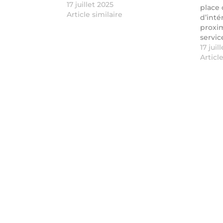
17 juillet 2025
place
Article similaire
d’inté
proxi
servic
avec v
17 juil
trouve
Articl
corres
avec 
locale
accom
aux ca