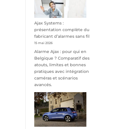
minutes
de
Namur,
Steveny
Ajax Systems :
Park
présentation complète du
redessine
fabricant d’alarmes sans fil
l’offre
15 mai 2026
de
Alarme Ajax : pour qui en
parking
Belgique ? Comparatif des
sécurisé
atouts, limites et bonnes
à
pratiques avec intégration
l’aéroport
caméras et scénarios
de
avancés.
Charleroi