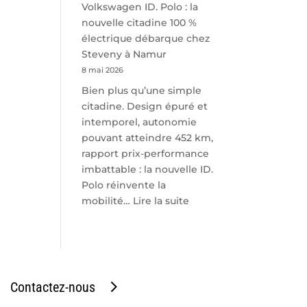
Volkswagen ID. Polo : la
nouvelle citadine 100 %
électrique débarque chez
Steveny à Namur
8 mai 2026
Bien plus qu’une simple
citadine. Design épuré et
intemporel, autonomie
pouvant atteindre 452 km,
rapport prix-performance
imbattable : la nouvelle ID.
Polo réinvente la
:
mobilité…
Lire la suite
Volkswagen
ID.
Polo
:
la
Contactez-nous
nouvelle