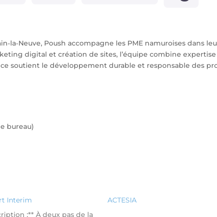
vain‑la‑Neuve, Poush accompagne les PME namuroises dans leu
eting digital et création de sites, l’équipe combine expertise
nce soutient le développement durable et responsable des pro
de bureau)
t Interim
ACTESIA
ription :** À deux pas de la