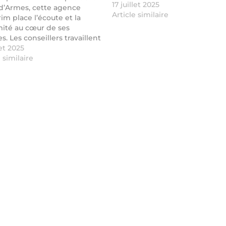
17 juillet 2025
 d’Armes, cette agence
Article similaire
rim place l’écoute et la
mité au cœur de ses
es. Les conseillers travaillent
ous sur vos projets pour
let 2025
r l’emploi qui vous
e similaire
pond. L’agence collabore
de nombreuses entreprises
s et propose un
pagnement personnalisé
ndidats.…