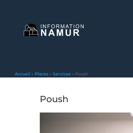
Accueil
»
Places
»
Services
»
Poush
Poush