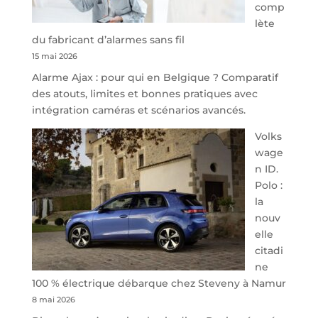
comp
redessine
lète
l’offre
du fabricant d’alarmes sans fil
de
15 mai 2026
parking
Alarme Ajax : pour qui en Belgique ? Comparatif
sécurisé
des atouts, limites et bonnes pratiques avec
à
intégration caméras et scénarios avancés.
l’aéroport
de
Volks
Charleroi
wage
n ID.
Polo :
la
nouv
elle
citadi
ne
100 % électrique débarque chez Steveny à Namur
8 mai 2026