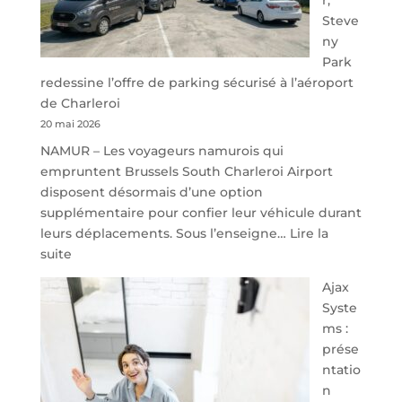
Steve
ny
Park
redessine l’offre de parking sécurisé à l’aéroport
de Charleroi
20 mai 2026
NAMUR – Les voyageurs namurois qui
empruntent Brussels South Charleroi Airport
disposent désormais d’une option
supplémentaire pour confier leur véhicule durant
leurs déplacements. Sous l’enseigne…
Lire la
:
suite
À
Ajax
40
Syste
minutes
ms :
de
prése
Namur,
ntatio
Steveny
n
Park