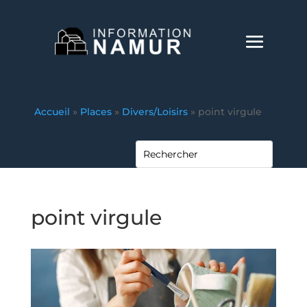
Accueil
»
Places
»
Divers/Loisirs
»
point virgule
point virgule