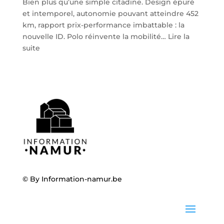
Bien plus qu’une simple citadine. Design épuré
et intemporel, autonomie pouvant atteindre 452
km, rapport prix-performance imbattable : la
nouvelle ID. Polo réinvente la mobilité…
Lire la
:
suite
Volkswagen
ID.
Polo
:
la
nouvelle
citadine
100
%
électrique
débarque
© By
Information-namur.be
chez
Steveny
à
Namur