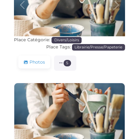
Précédente
Prochain
Place Catégorie:
Divers/Loisirs
Place Tags:
Librairie/Presse/Papeterie
Photos
5