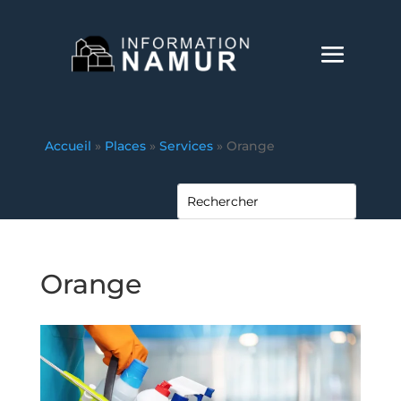
Accueil
»
Places
»
Services
»
Orange
Orange