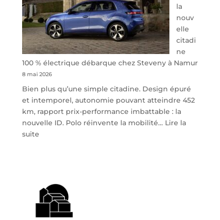
la
nouv
elle
citadi
ne
100 % électrique débarque chez Steveny à Namur
8 mai 2026
Bien plus qu’une simple citadine. Design épuré
et intemporel, autonomie pouvant atteindre 452
km, rapport prix-performance imbattable : la
nouvelle ID. Polo réinvente la mobilité…
Lire la
:
suite
Volkswagen
ID.
Polo
:
la
nouvelle
citadine