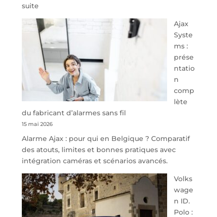
:
suite
À
Ajax
40
Syste
minutes
ms :
de
prése
Namur,
ntatio
Steveny
n
Park
comp
redessine
lète
l’offre
du fabricant d’alarmes sans fil
de
15 mai 2026
parking
Alarme Ajax : pour qui en Belgique ? Comparatif
sécurisé
des atouts, limites et bonnes pratiques avec
à
intégration caméras et scénarios avancés.
l’aéroport
de
Volks
Charleroi
wage
n ID.
Polo :