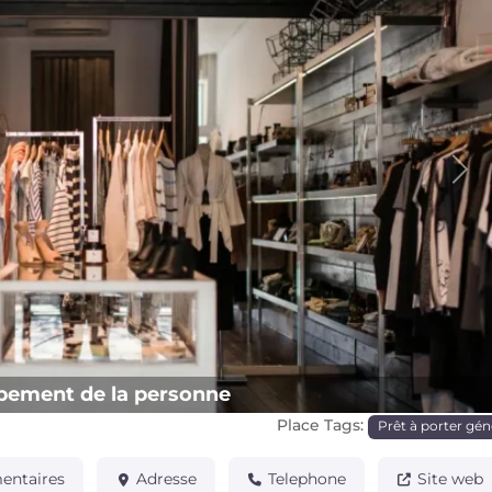
Pro
pement de la personne
Place Tags:
Prêt à porter gén
ntaires
Adresse
Telephone
Site web