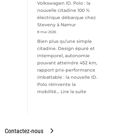
Volkswagen ID. Polo : la
nouvelle citadine 100 %
électrique débarque chez
Steveny à Namur
8 mai 2026
Bien plus qu’une simple
citadine. Design épuré et
intemporel, autonomie
pouvant atteindre 452 km,
rapport prix-performance
imbattable : la nouvelle ID.
Polo réinvente la
:
mobilité…
Lire la suite
Volkswagen
ID.
Polo
:
la
Contactez-nous
nouvelle