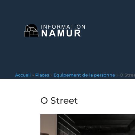
Accueil
»
Places
»
Equipement de la personne
»
O Stre
O Street