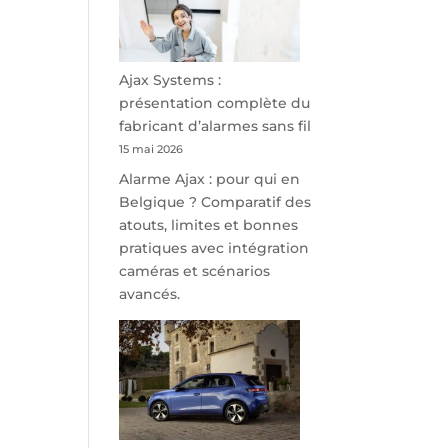
minutes
de
Namur,
Steveny
Ajax Systems :
Park
présentation complète du
redessine
fabricant d’alarmes sans fil
l’offre
15 mai 2026
de
Alarme Ajax : pour qui en
parking
Belgique ? Comparatif des
sécurisé
atouts, limites et bonnes
à
pratiques avec intégration
l’aéroport
caméras et scénarios
de
avancés.
Charleroi