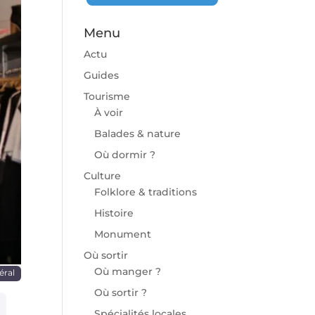
Menu
Actu
Guides
Tourisme
À voir
chaine
Balades & nature
Où dormir ?
Culture
Folklore & traditions
Histoire
Monument
Où sortir
Où manger ?
éral
Où sortir ?
Spécialités locales