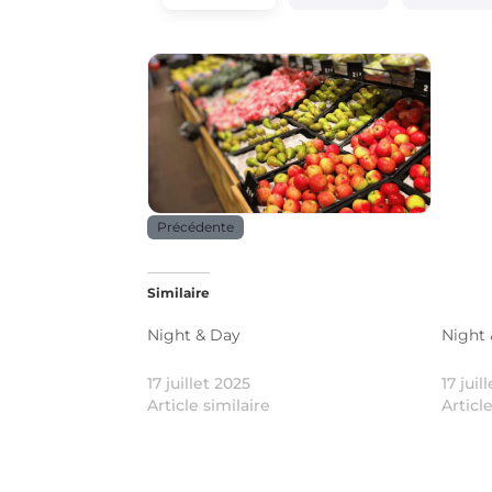
Alimentation
Précédente
Similaire
Night & Day
Night
17 juillet 2025
17 juil
Article similaire
Articl