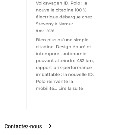
Volkswagen ID. Polo : la
nouvelle citadine 100 %
électrique débarque chez
Steveny à Namur
8 mai 2026
Bien plus qu’une simple
citadine. Design épuré et
intemporel, autonomie
pouvant atteindre 452 km,
rapport prix-performance
imbattable : la nouvelle ID.
Polo réinvente la
:
mobilité…
Lire la suite
Volkswagen
ID.
Polo
:
la
Contactez-nous
nouvelle