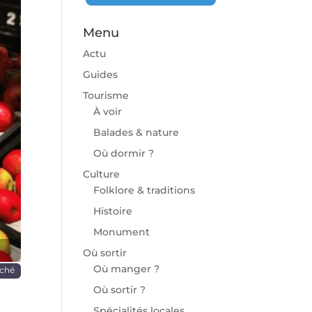
Menu
Actu
Guides
Tourisme
À voir
chaine
Balades & nature
Où dormir ?
Culture
Folklore & traditions
Histoire
Monument
Où sortir
Où manger ?
ché
Où sortir ?
Spécialités locales