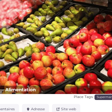
Pro
Alimentation
Place Tags:
Supermar
ntaires
Adresse
Site web