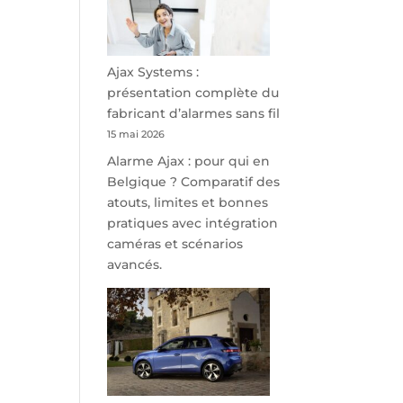
minutes
de
Namur,
Steveny
Ajax Systems :
Park
présentation complète du
redessine
fabricant d’alarmes sans fil
l’offre
15 mai 2026
de
Alarme Ajax : pour qui en
parking
Belgique ? Comparatif des
sécurisé
atouts, limites et bonnes
à
pratiques avec intégration
l’aéroport
caméras et scénarios
de
avancés.
Charleroi