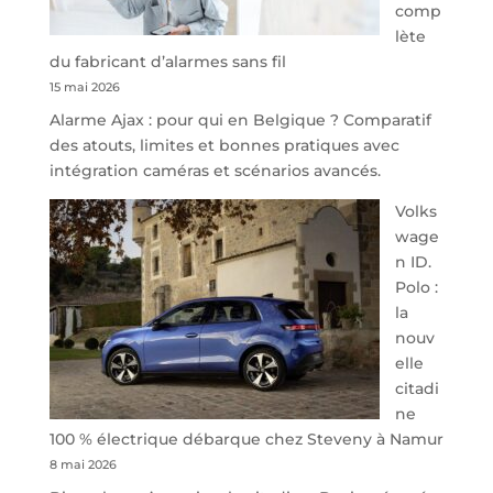
comp
redessine
lète
l’offre
du fabricant d’alarmes sans fil
de
15 mai 2026
parking
Alarme Ajax : pour qui en Belgique ? Comparatif
sécurisé
des atouts, limites et bonnes pratiques avec
à
intégration caméras et scénarios avancés.
l’aéroport
de
Volks
Charleroi
wage
n ID.
Polo :
la
nouv
elle
citadi
ne
100 % électrique débarque chez Steveny à Namur
8 mai 2026