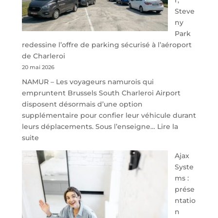
Steve
ny
Park
redessine l’offre de parking sécurisé à l’aéroport
de Charleroi
20 mai 2026
NAMUR – Les voyageurs namurois qui
empruntent Brussels South Charleroi Airport
disposent désormais d’une option
supplémentaire pour confier leur véhicule durant
leurs déplacements. Sous l’enseigne…
Lire la
:
suite
À
Ajax
40
Syste
minutes
ms :
de
prése
Namur,
ntatio
Steveny
n
Park