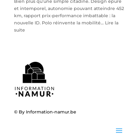
Bien plus qu’une simple citadine. Design épuré
et intemporel, autonomie pouvant atteindre 452
km, rapport prix-performance imbattable : la
nouvelle ID. Polo réinvente la mobilité…
Lire la
:
suite
Volkswagen
ID.
Polo
:
la
nouvelle
citadine
100
%
électrique
débarque
© By
Information-namur.be
chez
Steveny
à
Namur