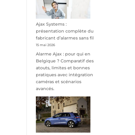
minutes
de
Namur,
Steveny
Ajax Systems :
Park
présentation complète du
redessine
fabricant d’alarmes sans fil
l’offre
15 mai 2026
de
Alarme Ajax : pour qui en
parking
Belgique ? Comparatif des
sécurisé
atouts, limites et bonnes
à
pratiques avec intégration
l’aéroport
caméras et scénarios
de
avancés.
Charleroi