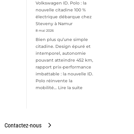
Volkswagen ID. Polo : la
nouvelle citadine 100 %
électrique débarque chez
Steveny à Namur
8 mai 2026
Bien plus qu’une simple
citadine. Design épuré et
intemporel, autonomie
pouvant atteindre 452 km,
rapport prix-performance
imbattable : la nouvelle ID.
Polo réinvente la
:
mobilité…
Lire la suite
Volkswagen
ID.
Polo
:
la
Contactez-nous
nouvelle