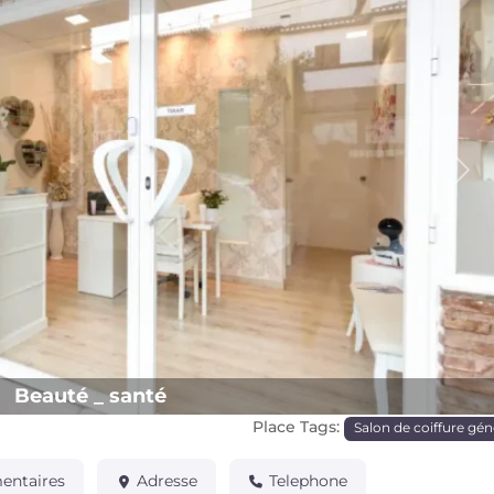
Pro
Beauté _ santé
Place Tags:
Salon de coiffure gén
ntaires
Adresse
Telephone