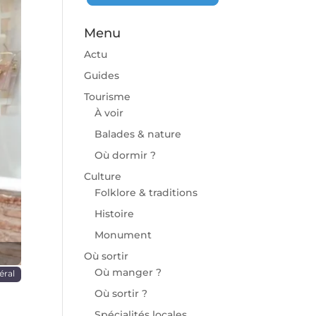
Menu
Actu
Guides
Tourisme
À voir
chaine
Balades & nature
Où dormir ?
Culture
Folklore & traditions
Histoire
Monument
Où sortir
Où manger ?
éral
Où sortir ?
Spécialités locales