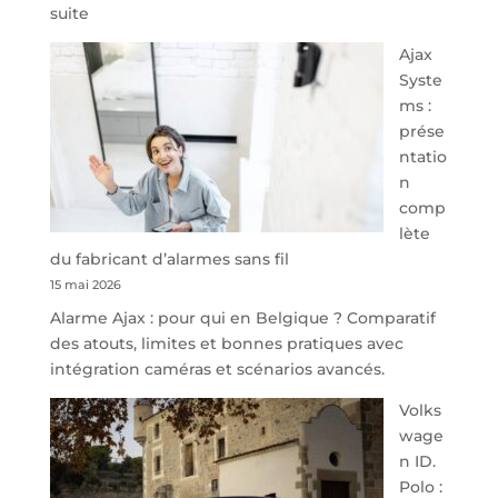
:
suite
À
Ajax
40
Syste
minutes
ms :
de
prése
Namur,
ntatio
Steveny
n
Park
comp
redessine
lète
l’offre
du fabricant d’alarmes sans fil
de
15 mai 2026
parking
Alarme Ajax : pour qui en Belgique ? Comparatif
sécurisé
des atouts, limites et bonnes pratiques avec
à
intégration caméras et scénarios avancés.
l’aéroport
de
Volks
Charleroi
wage
n ID.
Polo :