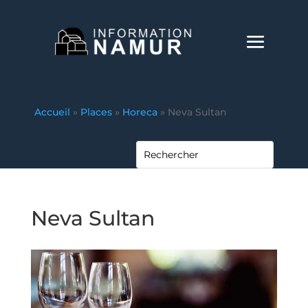
Accueil
»
Places
»
Horeca
»
Neva Sultan
Neva Sultan