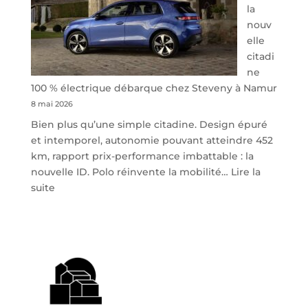
la
nouv
elle
citadi
ne
100 % électrique débarque chez Steveny à Namur
8 mai 2026
Bien plus qu’une simple citadine. Design épuré
et intemporel, autonomie pouvant atteindre 452
km, rapport prix-performance imbattable : la
nouvelle ID. Polo réinvente la mobilité…
Lire la
:
suite
Volkswagen
ID.
Polo
:
la
nouvelle
citadine