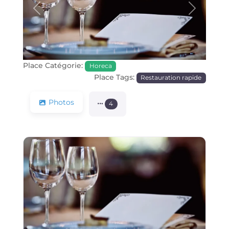
Précédente
Prochain
Place Catégorie:
Horeca
Place Tags:
Restauration rapide
Photos
4