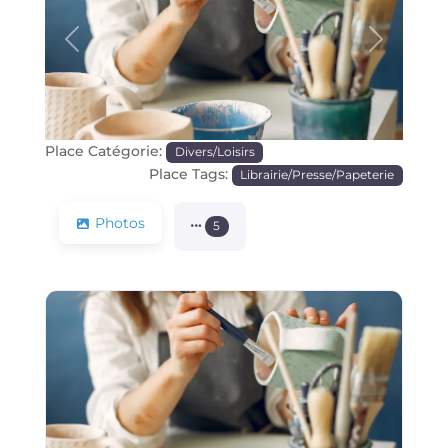
Précédente
Prochain
Place Catégorie:
Divers/Loisirs
Place Tags:
Librairie/Presse/Papeterie
Photos
5