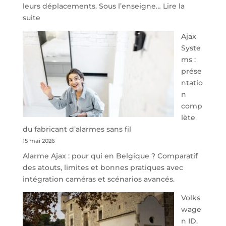
leurs déplacements. Sous l’enseigne…
Lire la
:
suite
À
Ajax
40
Syste
minutes
ms :
de
prése
Namur,
ntatio
Steveny
n
Park
comp
redessine
lète
l’offre
du fabricant d’alarmes sans fil
de
15 mai 2026
parking
Alarme Ajax : pour qui en Belgique ? Comparatif
sécurisé
des atouts, limites et bonnes pratiques avec
à
intégration caméras et scénarios avancés.
l’aéroport
de
Volks
Charleroi
wage
n ID.