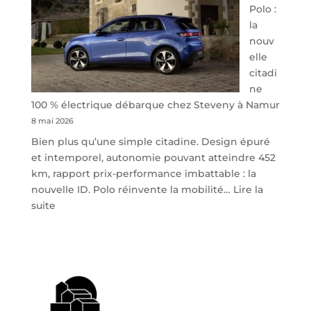
Polo :
la
nouv
elle
citadi
ne
100 % électrique débarque chez Steveny à Namur
8 mai 2026
Bien plus qu’une simple citadine. Design épuré
et intemporel, autonomie pouvant atteindre 452
km, rapport prix-performance imbattable : la
nouvelle ID. Polo réinvente la mobilité…
Lire la
:
suite
Volkswagen
ID.
Polo
:
la
nouvelle