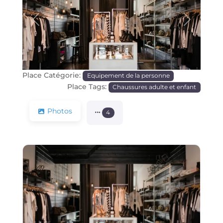
Précédente
Prochain
Place Catégorie:
Equipement de la personne
Place Tags:
Chaussures adulte et enfant
Photos
4