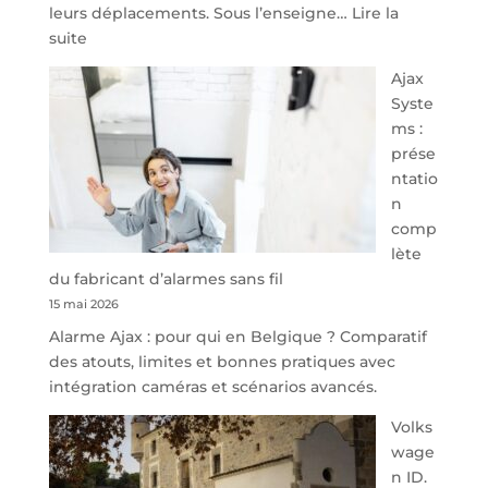
leurs déplacements. Sous l’enseigne…
Lire la
:
suite
À
Ajax
40
Syste
minutes
ms :
de
prése
Namur,
ntatio
Steveny
n
Park
comp
redessine
lète
l’offre
du fabricant d’alarmes sans fil
de
15 mai 2026
parking
Alarme Ajax : pour qui en Belgique ? Comparatif
sécurisé
des atouts, limites et bonnes pratiques avec
à
intégration caméras et scénarios avancés.
l’aéroport
de
Volks
Charleroi
wage
n ID.