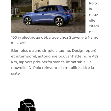
Polo :
la
nouv
elle
citadi
ne
100 % électrique débarque chez Steveny à Namur
8 mai 2026
Bien plus qu’une simple citadine. Design épuré
et intemporel, autonomie pouvant atteindre 452
km, rapport prix-performance imbattable : la
nouvelle ID. Polo réinvente la mobilité…
Lire la
:
suite
Volkswagen
ID.
Polo
:
la
nouvelle