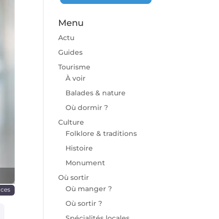
Menu
Actu
Guides
Tourisme
À voir
chaine
Balades & nature
Où dormir ?
Culture
Folklore & traditions
Histoire
Monument
Où sortir
Où manger ?
nces
Où sortir ?
Spécialités locales