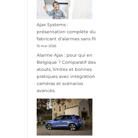
minutes
de
Namur,
Steveny
Ajax Systems :
Park
présentation complète du
redessine
fabricant d’alarmes sans fil
l’offre
15 mai 2026
de
Alarme Ajax : pour qui en
parking
Belgique ? Comparatif des
sécurisé
atouts, limites et bonnes
à
pratiques avec intégration
l’aéroport
caméras et scénarios
de
avancés.
Charleroi