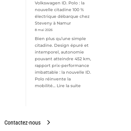
Volkswagen ID. Polo : la
nouvelle citadine 100 %
électrique débarque chez
Steveny à Namur
8 mai 2026
Bien plus qu’une simple
citadine. Design épuré et
intemporel, autonomie
pouvant atteindre 452 km,
rapport prix-performance
imbattable : la nouvelle ID.
Polo réinvente la
:
mobilité…
Lire la suite
Volkswagen
ID.
Polo
:
la
Contactez-nous
nouvelle