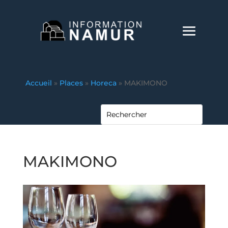
Accueil
»
Places
»
Horeca
»
MAKIMONO
MAKIMONO