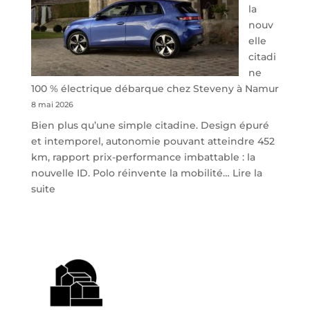
la
nouv
elle
citadi
ne
100 % électrique débarque chez Steveny à Namur
8 mai 2026
Bien plus qu’une simple citadine. Design épuré
et intemporel, autonomie pouvant atteindre 452
km, rapport prix-performance imbattable : la
nouvelle ID. Polo réinvente la mobilité…
Lire la
:
suite
Volkswagen
ID.
Polo
:
la
nouvelle
citadine