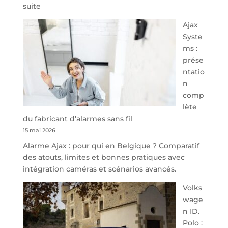
:
suite
À
Ajax
40
Syste
minutes
ms :
de
prése
Namur,
ntatio
Steveny
n
Park
comp
redessine
lète
l’offre
du fabricant d’alarmes sans fil
de
15 mai 2026
parking
Alarme Ajax : pour qui en Belgique ? Comparatif
sécurisé
des atouts, limites et bonnes pratiques avec
à
intégration caméras et scénarios avancés.
l’aéroport
de
Volks
Charleroi
wage
n ID.
Polo :