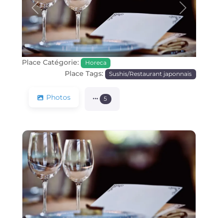
Précédente
Prochain
Place Catégorie:
Horeca
Place Tags:
Sushis/Restaurant japonnais
Photos
5