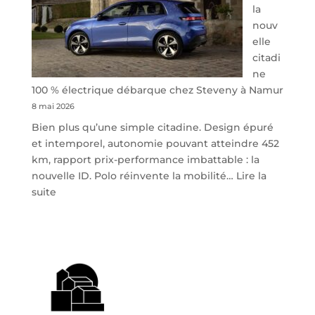
la
nouv
elle
citadi
ne
100 % électrique débarque chez Steveny à Namur
8 mai 2026
Bien plus qu’une simple citadine. Design épuré
et intemporel, autonomie pouvant atteindre 452
km, rapport prix-performance imbattable : la
nouvelle ID. Polo réinvente la mobilité…
Lire la
:
suite
Volkswagen
ID.
Polo
:
la
nouvelle
citadine