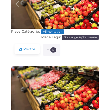
Précédente
Prochain
Place Catégorie:
Alimentation
Place Tags:
Boulangerie/Patisserie
Photos
5