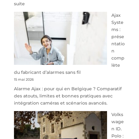
:
suite
À
Ajax
40
Syste
minutes
ms :
de
prése
Namur,
ntatio
Steveny
n
Park
comp
redessine
lète
l’offre
du fabricant d’alarmes sans fil
de
15 mai 2026
parking
Alarme Ajax : pour qui en Belgique ? Comparatif
sécurisé
des atouts, limites et bonnes pratiques avec
à
intégration caméras et scénarios avancés.
l’aéroport
de
Volks
Charleroi
wage
n ID.
Polo :