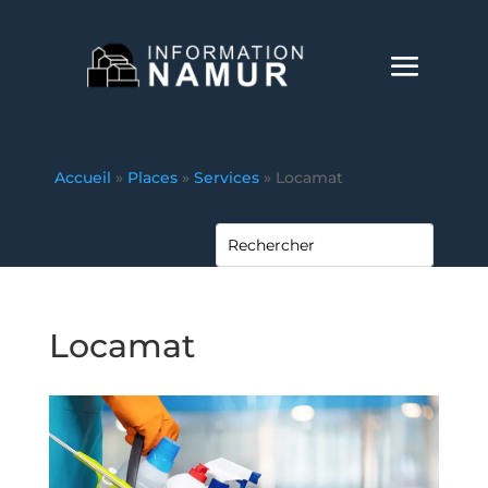
Accueil
»
Places
»
Services
»
Locamat
Locamat