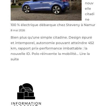
nouv
elle
citadi
ne
100 % électrique débarque chez Steveny à Namur
8 mai 2026
Bien plus qu’une simple citadine. Design épuré
et intemporel, autonomie pouvant atteindre 452
km, rapport prix-performance imbattable : la
nouvelle ID. Polo réinvente la mobilité…
Lire la
:
suite
Volkswagen
ID.
Polo
:
la
nouvelle
citadine
100