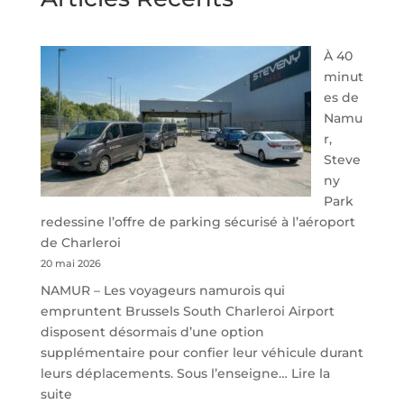
À 40
minut
es de
Namu
r,
Steve
ny
Park
redessine l’offre de parking sécurisé à l’aéroport
de Charleroi
20 mai 2026
NAMUR – Les voyageurs namurois qui
empruntent Brussels South Charleroi Airport
disposent désormais d’une option
supplémentaire pour confier leur véhicule durant
leurs déplacements. Sous l’enseigne…
Lire la
:
suite