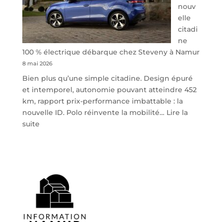
nouv
elle
citadi
ne
100 % électrique débarque chez Steveny à Namur
8 mai 2026
Bien plus qu’une simple citadine. Design épuré
et intemporel, autonomie pouvant atteindre 452
km, rapport prix-performance imbattable : la
nouvelle ID. Polo réinvente la mobilité…
Lire la
:
suite
Volkswagen
ID.
Polo
:
la
nouvelle
citadine
100