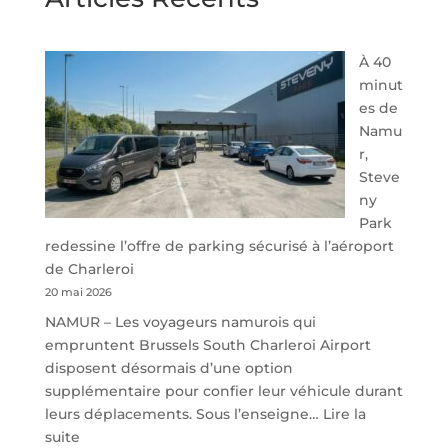
À 40
minut
es de
Namu
r,
Steve
ny
Park
redessine l’offre de parking sécurisé à l’aéroport
de Charleroi
20 mai 2026
NAMUR – Les voyageurs namurois qui
empruntent Brussels South Charleroi Airport
disposent désormais d’une option
supplémentaire pour confier leur véhicule durant
leurs déplacements. Sous l’enseigne…
Lire la
:
suite