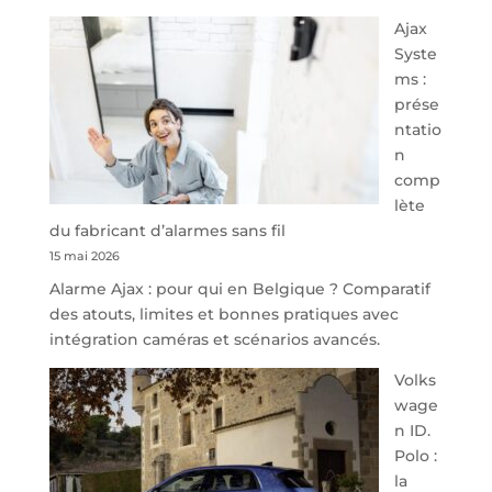
À
Ajax
40
Syste
minutes
ms :
de
prése
Namur,
ntatio
Steveny
n
Park
comp
redessine
lète
l’offre
du fabricant d’alarmes sans fil
de
15 mai 2026
parking
Alarme Ajax : pour qui en Belgique ? Comparatif
sécurisé
des atouts, limites et bonnes pratiques avec
à
intégration caméras et scénarios avancés.
l’aéroport
de
Volks
Charleroi
wage
n ID.
Polo :
la