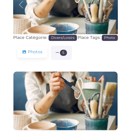
Précédente
Prochain
Place Catégorie:
Place Tags:
Divers/Loisirs
Photo
Photos
5