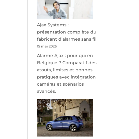
minutes
de
Namur,
Steveny
Ajax Systems :
Park
présentation complète du
redessine
fabricant d’alarmes sans fil
l’offre
15 mai 2026
de
Alarme Ajax : pour qui en
parking
Belgique ? Comparatif des
sécurisé
atouts, limites et bonnes
à
pratiques avec intégration
l’aéroport
caméras et scénarios
de
avancés.
Charleroi