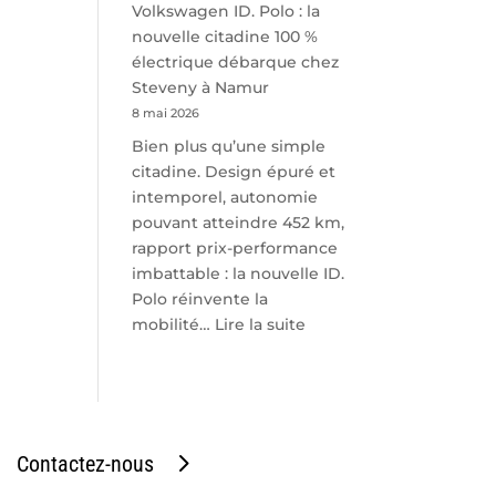
Volkswagen ID. Polo : la
nouvelle citadine 100 %
électrique débarque chez
Steveny à Namur
8 mai 2026
Bien plus qu’une simple
citadine. Design épuré et
intemporel, autonomie
pouvant atteindre 452 km,
rapport prix-performance
imbattable : la nouvelle ID.
Polo réinvente la
:
mobilité…
Lire la suite
Volkswagen
ID.
Polo
:
la
Contactez-nous
nouvelle