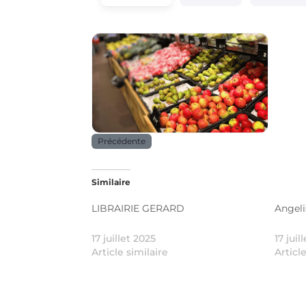
Alimentation
Précédente
Similaire
LIBRAIRIE GERARD
Angel
17 juillet 2025
17 juil
Article similaire
Articl