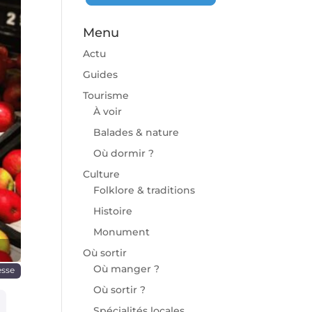
Menu
Actu
Guides
Tourisme
À voir
chaine
Balades & nature
Où dormir ?
Culture
Folklore & traditions
Histoire
Monument
Où sortir
Où manger ?
esse
Où sortir ?
Spécialités locales