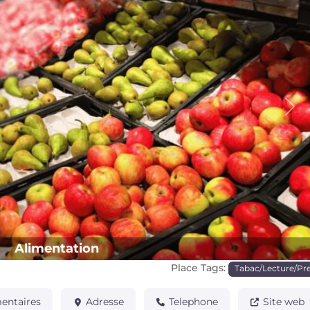
Pro
Alimentation
Place Tags:
Tabac/Lecture/Pr
ntaires
Adresse
Telephone
Site web