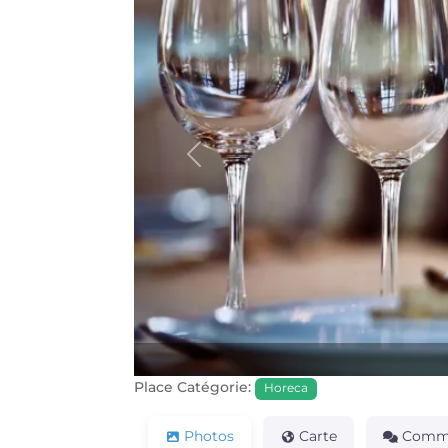
Précédente
Place Catégorie:
Horeca
Photos
Carte
Comme