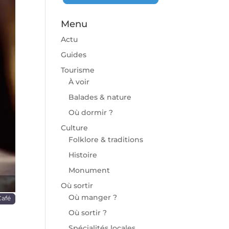
Menu
Actu
Guides
Tourisme
À voir
chaine
Balades & nature
Où dormir ?
Culture
Folklore & traditions
Histoire
Monument
Où sortir
Où manger ?
Café
Où sortir ?
Spécialités locales