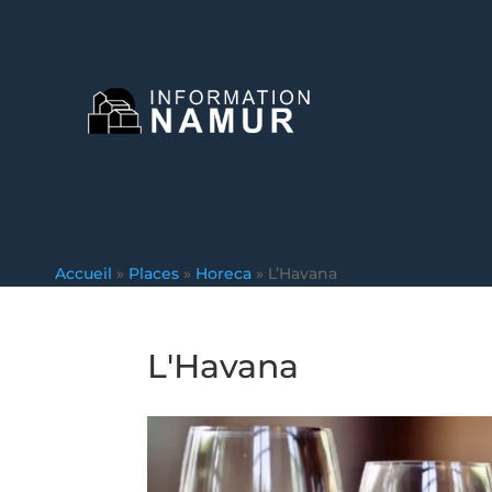
Accueil
»
Places
»
Horeca
»
L’Havana
L'Havana