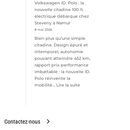
Volkswagen ID. Polo : la
nouvelle citadine 100 %
électrique débarque chez
Steveny à Namur
8 mai 2026
Bien plus qu’une simple
citadine. Design épuré et
intemporel, autonomie
pouvant atteindre 452 km,
rapport prix-performance
imbattable : la nouvelle ID.
Polo réinvente la
:
mobilité…
Lire la suite
Volkswagen
ID.
Polo
:
la
Contactez-nous
nouvelle