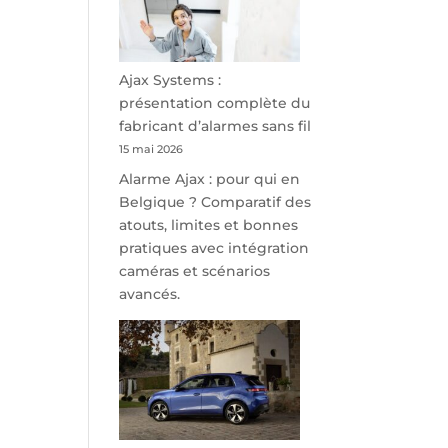
minutes
de
Namur,
Steveny
Ajax Systems :
Park
présentation complète du
redessine
fabricant d’alarmes sans fil
l’offre
15 mai 2026
de
Alarme Ajax : pour qui en
parking
Belgique ? Comparatif des
sécurisé
atouts, limites et bonnes
à
pratiques avec intégration
l’aéroport
caméras et scénarios
de
avancés.
Charleroi