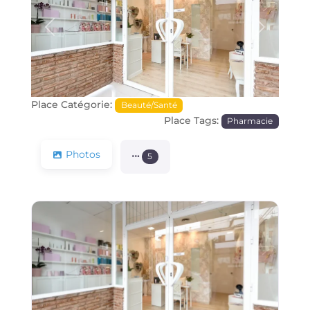
Précédente
Prochain
Place Catégorie:
Beauté/Santé
Place Tags:
Pharmacie
Photos
5