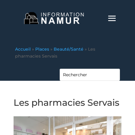
Accueil
»
Places
»
Beauté/Santé
»
Les
pharmacies Servais
Les pharmacies Servais