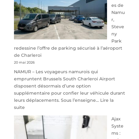
es de
Namu
r,
Steve
ny
Park
redessine l’offre de parking sécurisé à l’aéroport
de Charleroi
20 mai 2026
NAMUR – Les voyageurs namurois qui
empruntent Brussels South Charleroi Airport
disposent désormais d’une option
supplémentaire pour confier leur véhicule durant
leurs déplacements. Sous l’enseigne…
Lire la
:
suite
À
Ajax
40
Syste
minutes
ms :
de