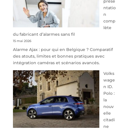
prése
Namur,
ntatio
Steveny
n
Park
comp
redessine
lète
l’offre
du fabricant d’alarmes sans fil
de
15 mai 2026
parking
Alarme Ajax : pour qui en Belgique ? Comparatif
sécurisé
des atouts, limites et bonnes pratiques avec
à
intégration caméras et scénarios avancés.
l’aéroport
de
Volks
Charleroi
wage
n ID.
Polo :
la
nouv
elle
citadi
ne