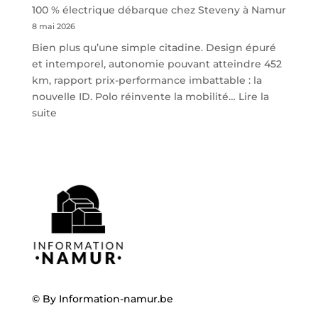
100 % électrique débarque chez Steveny à Namur
8 mai 2026
Bien plus qu’une simple citadine. Design épuré
et intemporel, autonomie pouvant atteindre 452
km, rapport prix-performance imbattable : la
nouvelle ID. Polo réinvente la mobilité…
Lire la
:
suite
Volkswagen
ID.
Polo
:
la
nouvelle
citadine
100
%
électrique
débarque
© By
Information-namur.be
chez