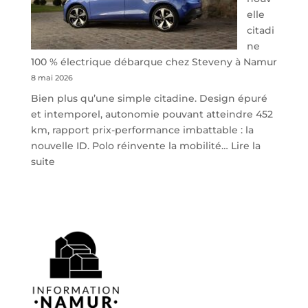
elle
citadi
ne
100 % électrique débarque chez Steveny à Namur
8 mai 2026
Bien plus qu’une simple citadine. Design épuré
et intemporel, autonomie pouvant atteindre 452
km, rapport prix-performance imbattable : la
nouvelle ID. Polo réinvente la mobilité…
Lire la
:
suite
Volkswagen
ID.
Polo
:
la
nouvelle
citadine
100
%