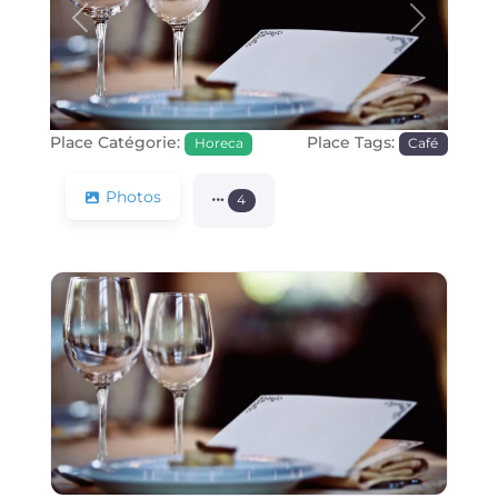
Précédente
Prochain
Place Catégorie:
Place Tags:
Horeca
Café
Photos
4