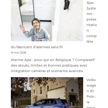
Ajax
40
Syste
minutes
ms :
de
prése
Namur,
ntatio
Steveny
n
Park
comp
redessine
lète
l’offre
du fabricant d’alarmes sans fil
de
15 mai 2026
parking
Alarme Ajax : pour qui en Belgique ? Comparatif
sécurisé
des atouts, limites et bonnes pratiques avec
à
intégration caméras et scénarios avancés.
l’aéroport
de
Volks
Charleroi
wage
n ID.
Polo :
la
nouv