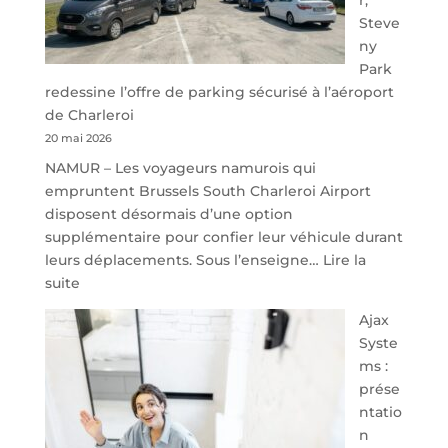
Steve
ny
Park
redessine l’offre de parking sécurisé à l’aéroport
de Charleroi
20 mai 2026
NAMUR – Les voyageurs namurois qui
empruntent Brussels South Charleroi Airport
disposent désormais d’une option
supplémentaire pour confier leur véhicule durant
leurs déplacements. Sous l’enseigne…
Lire la
:
suite
À
Ajax
40
Syste
minutes
ms :
de
prése
Namur,
ntatio
Steveny
n
Park