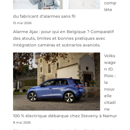
comp
redessine
lète
l’offre
du fabricant d’alarmes sans fil
de
15 mai 2026
parking
Alarme Ajax : pour qui en Belgique ? Comparatif
sécurisé
des atouts, limites et bonnes pratiques avec
à
intégration caméras et scénarios avancés.
l’aéroport
de
Volks
Charleroi
wage
n ID.
Polo :
la
nouv
elle
citadi
ne
100 % électrique débarque chez Steveny à Namur
8 mai 2026