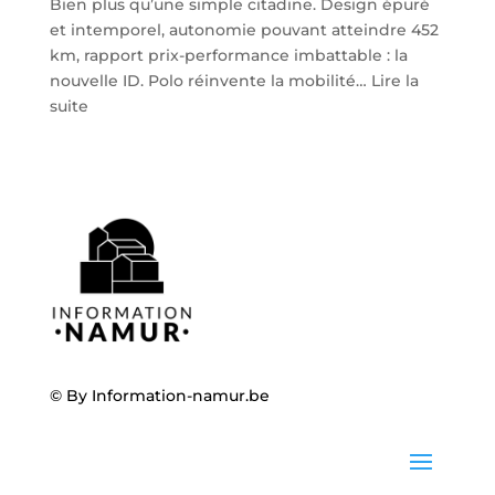
Bien plus qu’une simple citadine. Design épuré
et intemporel, autonomie pouvant atteindre 452
km, rapport prix-performance imbattable : la
nouvelle ID. Polo réinvente la mobilité…
Lire la
:
suite
Volkswagen
ID.
Polo
:
la
nouvelle
citadine
100
%
électrique
débarque
© By
Information-namur.be
chez
Steveny
à
Namur