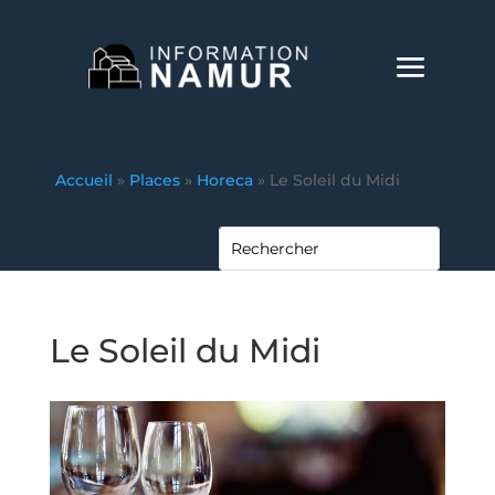
Accueil
»
Places
»
Horeca
»
Le Soleil du Midi
Le Soleil du Midi