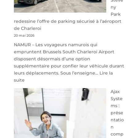
ny
Park
redessine l’offre de parking sécurisé à l’aéroport
de Charleroi
20 mai 2026
NAMUR – Les voyageurs namurois qui
empruntent Brussels South Charleroi Airport
disposent désormais d’une option
supplémentaire pour confier leur véhicule durant
leurs déplacements. Sous l’enseigne…
Lire la
:
suite
À
Ajax
40
Syste
minutes
ms :
de
prése
Namur,
ntatio
Steveny
n
Park
comp
redessine