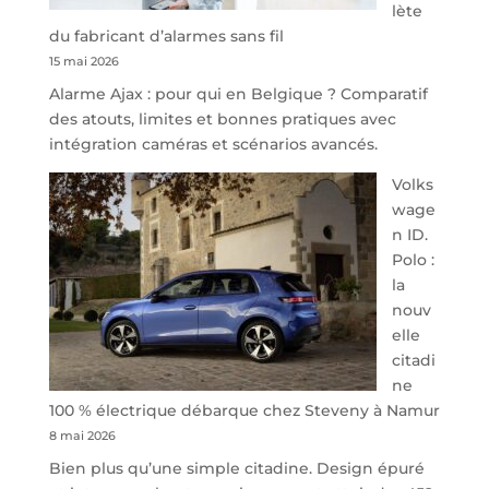
lète
l’offre
du fabricant d’alarmes sans fil
de
15 mai 2026
parking
Alarme Ajax : pour qui en Belgique ? Comparatif
sécurisé
des atouts, limites et bonnes pratiques avec
à
intégration caméras et scénarios avancés.
l’aéroport
de
Volks
Charleroi
wage
n ID.
Polo :
la
nouv
elle
citadi
ne
100 % électrique débarque chez Steveny à Namur
8 mai 2026
Bien plus qu’une simple citadine. Design épuré