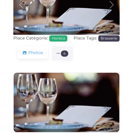
Précédente
Prochain
Place Catégorie:
Place Tags:
Horeca
Brasserie
Photos
4