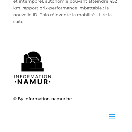
et intemporel, autonomie pouvant atteindre 452
km, rapport prix-performance imbattable : la
nouvelle ID. Polo réinvente la mobilité…
Lire la
:
suite
Volkswagen
ID.
Polo
:
la
nouvelle
citadine
100
%
électrique
débarque
© By
Information-namur.be
chez
Steveny
à
Namur