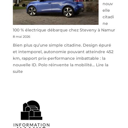
nouv
elle
citadi
ne
100 % électrique débarque chez Steveny à Namur
8 mai 2026
Bien plus qu’une simple citadine. Design épuré
et intemporel, autonomie pouvant atteindre 452
km, rapport prix-performance imbattable : la
nouvelle ID. Polo réinvente la mobilité…
Lire la
:
suite
Volkswagen
ID.
Polo
:
la
nouvelle
citadine
100