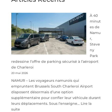
À 40
minut
es de
Namu
r,
Steve
ny
Park
redessine l’offre de parking sécurisé à l’aéroport
de Charleroi
20 mai 2026
NAMUR – Les voyageurs namurois qui
empruntent Brussels South Charleroi Airport
disposent désormais d’une option
supplémentaire pour confier leur véhicule durant
leurs déplacements. Sous l’enseigne…
Lire la
:
suite