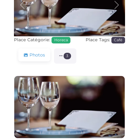
Précédente
Prochain
Place Catégorie:
Place Tags:
Horeca
Café
Photos
3