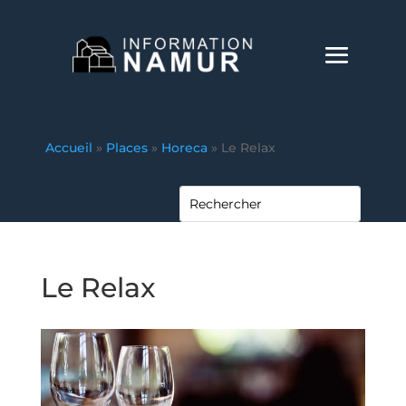
Accueil
»
Places
»
Horeca
»
Le Relax
Le Relax