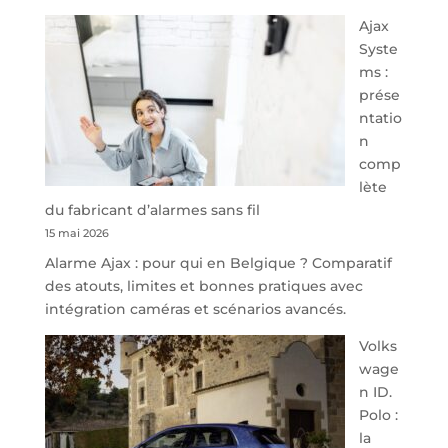
À
Ajax
40
Syste
minutes
ms :
de
prése
Namur,
ntatio
Steveny
n
Park
comp
redessine
lète
l’offre
du fabricant d’alarmes sans fil
de
15 mai 2026
parking
Alarme Ajax : pour qui en Belgique ? Comparatif
sécurisé
des atouts, limites et bonnes pratiques avec
à
intégration caméras et scénarios avancés.
l’aéroport
de
Volks
Charleroi
wage
n ID.
Polo :
la