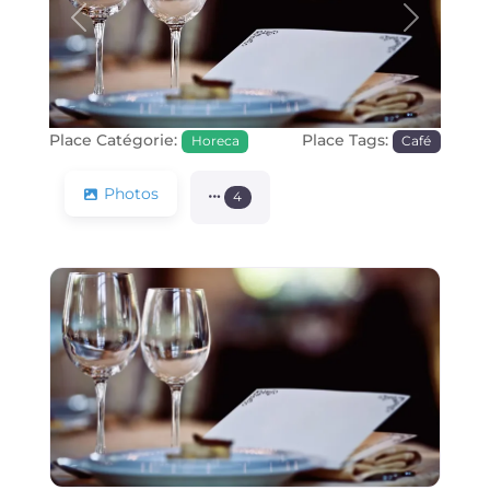
Précédente
Prochain
Place Catégorie:
Place Tags:
Horeca
Café
Photos
4