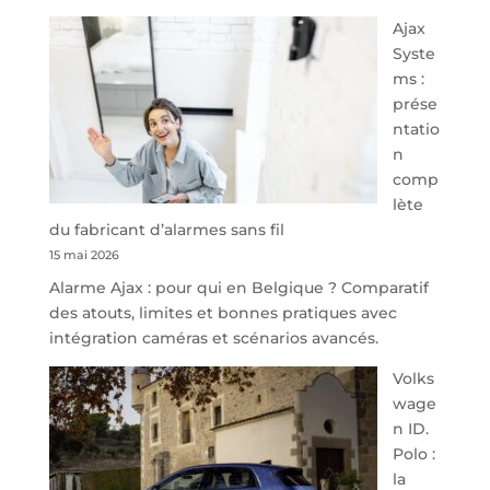
À
Ajax
40
Syste
minutes
ms :
de
prése
Namur,
ntatio
Steveny
n
Park
comp
redessine
lète
l’offre
du fabricant d’alarmes sans fil
de
15 mai 2026
parking
Alarme Ajax : pour qui en Belgique ? Comparatif
sécurisé
des atouts, limites et bonnes pratiques avec
à
intégration caméras et scénarios avancés.
l’aéroport
de
Volks
Charleroi
wage
n ID.
Polo :
la