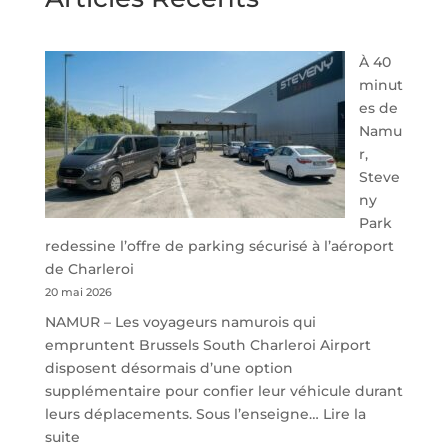
À 40
minut
es de
Namu
r,
Steve
ny
Park
redessine l’offre de parking sécurisé à l’aéroport
de Charleroi
20 mai 2026
NAMUR – Les voyageurs namurois qui
empruntent Brussels South Charleroi Airport
disposent désormais d’une option
supplémentaire pour confier leur véhicule durant
leurs déplacements. Sous l’enseigne…
Lire la
:
suite