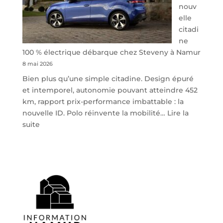
nouv
elle
citadi
ne
100 % électrique débarque chez Steveny à Namur
8 mai 2026
Bien plus qu’une simple citadine. Design épuré
et intemporel, autonomie pouvant atteindre 452
km, rapport prix-performance imbattable : la
nouvelle ID. Polo réinvente la mobilité…
Lire la
:
suite
Volkswagen
ID.
Polo
:
la
nouvelle
citadine
100