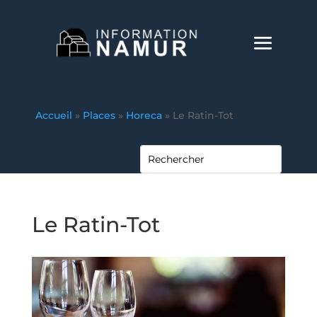
Accueil
»
Places
»
Horeca
»
Le Ratin-Tot
Le Ratin-Tot