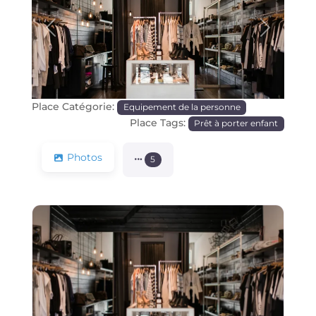
Précédente
Prochain
Place Catégorie:
Equipement de la personne
Place Tags:
Prêt à porter enfant
Photos
5