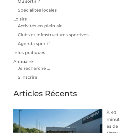
Où sortir ?
Spécialités locales
Loisirs
Activités en plein air
Clubs et infrastructures sportives
Agenda sportif
Infos pratiques
Annuaire
Je recherche …
S’inscrire
Articles Récents
À 40
minut
es de
Namu