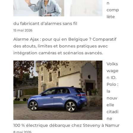
n
Park
comp
redessine
lète
l’offre
du fabricant d’alarmes sans fil
de
15 mai 2026
parking
Alarme Ajax : pour qui en Belgique ? Comparatif
sécurisé
des atouts, limites et bonnes pratiques avec
à
intégration caméras et scénarios avancés.
l’aéroport
de
Volks
Charleroi
wage
n ID.
Polo :
la
nouv
elle
citadi
ne
100 % électrique débarque chez Steveny à Namur
8 mai 2026