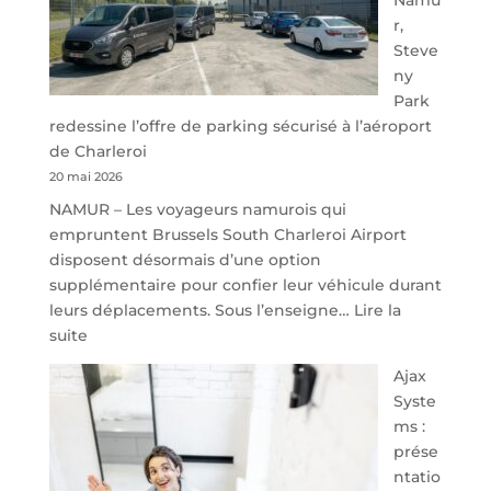
r,
Steve
ny
Park
redessine l’offre de parking sécurisé à l’aéroport
de Charleroi
20 mai 2026
NAMUR – Les voyageurs namurois qui
empruntent Brussels South Charleroi Airport
disposent désormais d’une option
supplémentaire pour confier leur véhicule durant
leurs déplacements. Sous l’enseigne…
Lire la
:
suite
À
Ajax
40
Syste
minutes
ms :
de
prése
Namur,
ntatio
Steveny