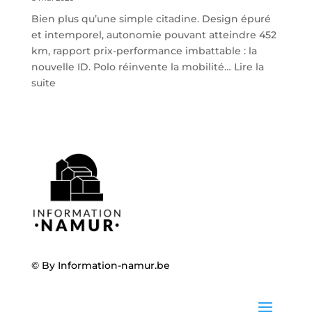
Bien plus qu’une simple citadine. Design épuré
et intemporel, autonomie pouvant atteindre 452
km, rapport prix-performance imbattable : la
nouvelle ID. Polo réinvente la mobilité…
Lire la
:
suite
Volkswagen
ID.
Polo
:
la
nouvelle
citadine
100
%
électrique
débarque
© By
Information-namur.be
chez
Steveny
à