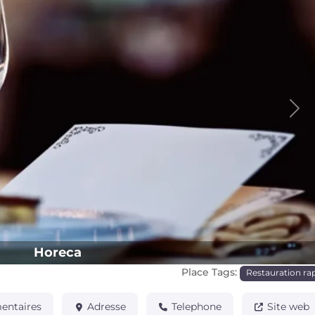
Pro
Horeca
Place Tags:
Restauration ra
ntaires
Adresse
Telephone
Site web