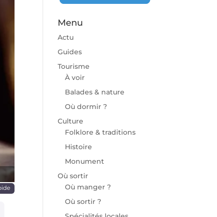
Menu
Actu
Guides
Tourisme
À voir
chaine
Balades & nature
Où dormir ?
Culture
Folklore & traditions
Histoire
Monument
Où sortir
Où manger ?
pide
Où sortir ?
Spécialités locales