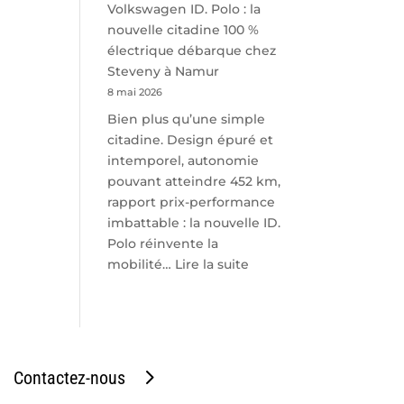
Volkswagen ID. Polo : la
nouvelle citadine 100 %
électrique débarque chez
Steveny à Namur
8 mai 2026
Bien plus qu’une simple
citadine. Design épuré et
intemporel, autonomie
pouvant atteindre 452 km,
rapport prix-performance
imbattable : la nouvelle ID.
Polo réinvente la
:
mobilité…
Lire la suite
Volkswagen
ID.
Polo
:
la
Contactez-nous
nouvelle