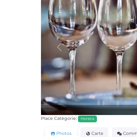
Précédente
Place Catégorie:
Horeca
Photos
Carte
Comme