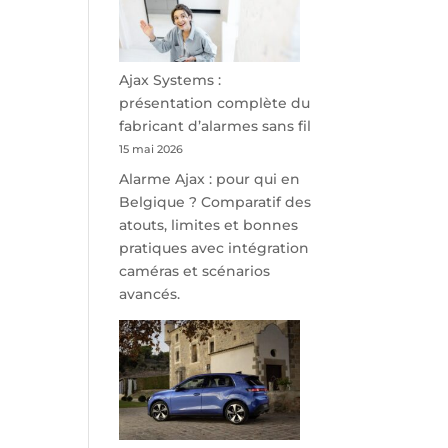
minutes
de
Namur,
Steveny
Ajax Systems :
Park
présentation complète du
redessine
fabricant d’alarmes sans fil
l’offre
15 mai 2026
de
Alarme Ajax : pour qui en
parking
Belgique ? Comparatif des
sécurisé
atouts, limites et bonnes
à
pratiques avec intégration
l’aéroport
caméras et scénarios
de
avancés.
Charleroi