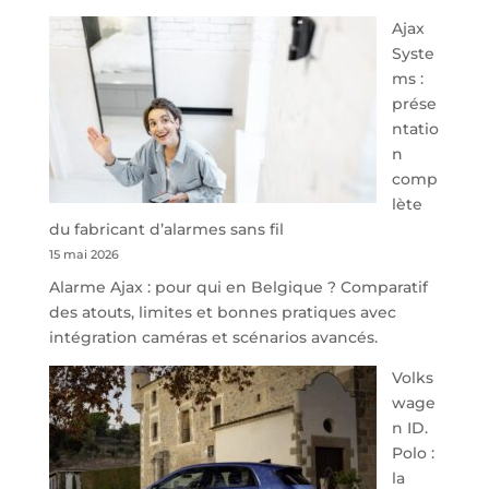
À
Ajax
40
Syste
minutes
ms :
de
prése
Namur,
ntatio
Steveny
n
Park
comp
redessine
lète
l’offre
du fabricant d’alarmes sans fil
de
15 mai 2026
parking
Alarme Ajax : pour qui en Belgique ? Comparatif
sécurisé
des atouts, limites et bonnes pratiques avec
à
intégration caméras et scénarios avancés.
l’aéroport
de
Volks
Charleroi
wage
n ID.
Polo :
la