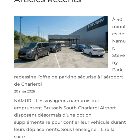
À 40
minut
es de
Namu
r,
Steve
ny
Park
redessine l’offre de parking sécurisé à l’aéroport
de Charleroi
20 mai 2026
NAMUR – Les voyageurs namurois qui
empruntent Brussels South Charleroi Airport
disposent désormais d’une option
supplémentaire pour confier leur véhicule durant
leurs déplacements. Sous l’enseigne…
Lire la
:
suite