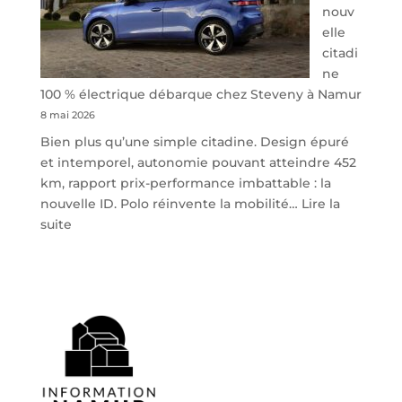
nouv
elle
citadi
ne
100 % électrique débarque chez Steveny à Namur
8 mai 2026
Bien plus qu’une simple citadine. Design épuré
et intemporel, autonomie pouvant atteindre 452
km, rapport prix-performance imbattable : la
nouvelle ID. Polo réinvente la mobilité…
Lire la
:
suite
Volkswagen
ID.
Polo
:
la
nouvelle
citadine
100