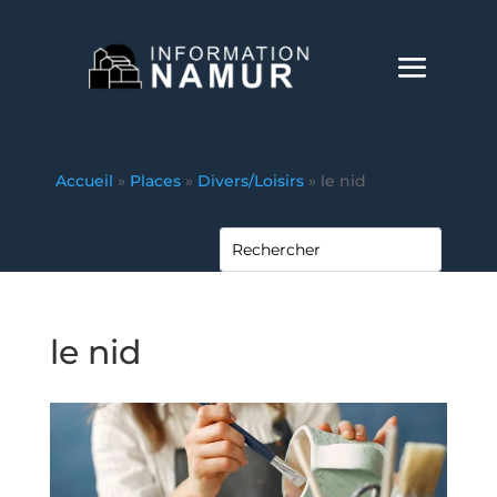
Accueil
»
Places
»
Divers/Loisirs
»
le nid
le nid