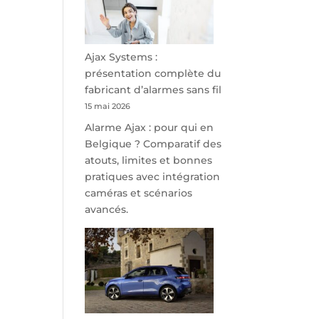
minutes
de
Namur,
Steveny
Ajax Systems :
Park
présentation complète du
redessine
fabricant d’alarmes sans fil
l’offre
15 mai 2026
de
Alarme Ajax : pour qui en
parking
Belgique ? Comparatif des
sécurisé
atouts, limites et bonnes
à
pratiques avec intégration
l’aéroport
caméras et scénarios
de
avancés.
Charleroi