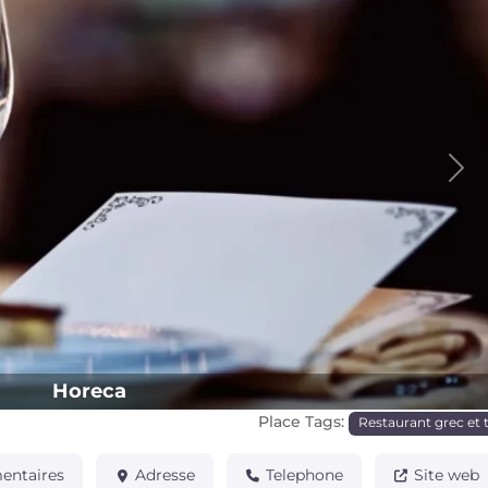
Pro
Horeca
Place Tags:
Restaurant grec et 
ntaires
Adresse
Telephone
Site web