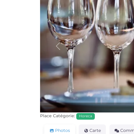
Précédente
Place Catégorie:
Horeca
Photos
Carte
Comme