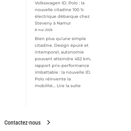
Volkswagen ID. Polo : la
nouvelle citadine 100 %
électrique débarque chez
Steveny à Namur
8 mai 2026
Bien plus qu’une simple
citadine. Design épuré et
intemporel, autonomie
pouvant atteindre 452 km,
rapport prix-performance
imbattable : la nouvelle ID.
Polo réinvente la
:
mobilité…
Lire la suite
Volkswagen
ID.
Polo
:
la
Contactez-nous
nouvelle