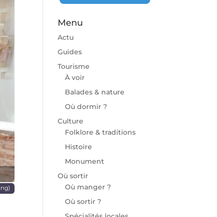
Menu
Actu
Guides
Tourisme
À voir
chaine
Balades & nature
Où dormir ?
Culture
Folklore & traditions
Histoire
Monument
Où sortir
Où manger ?
ing)
Où sortir ?
Spécialités locales