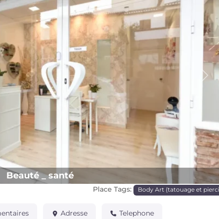
Pro
Beauté _ santé
Place Tags:
Body Art (tatouage et pierc
ntaires
Adresse
Telephone