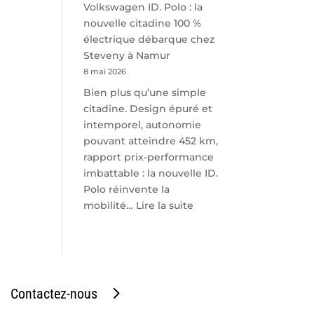
Volkswagen ID. Polo : la
nouvelle citadine 100 %
électrique débarque chez
Steveny à Namur
8 mai 2026
Bien plus qu’une simple
citadine. Design épuré et
intemporel, autonomie
pouvant atteindre 452 km,
rapport prix-performance
imbattable : la nouvelle ID.
Polo réinvente la
:
mobilité…
Lire la suite
Volkswagen
ID.
Polo
:
la
Contactez-nous
nouvelle