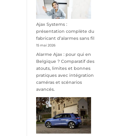
minutes
de
Namur,
Steveny
Ajax Systems :
Park
présentation complète du
redessine
fabricant d’alarmes sans fil
l’offre
15 mai 2026
de
Alarme Ajax : pour qui en
parking
Belgique ? Comparatif des
sécurisé
atouts, limites et bonnes
à
pratiques avec intégration
l’aéroport
caméras et scénarios
de
avancés.
Charleroi