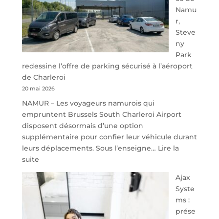
Namu
r,
Steve
ny
Park
redessine l’offre de parking sécurisé à l’aéroport
de Charleroi
20 mai 2026
NAMUR – Les voyageurs namurois qui
empruntent Brussels South Charleroi Airport
disposent désormais d’une option
supplémentaire pour confier leur véhicule durant
leurs déplacements. Sous l’enseigne…
Lire la
:
suite
À
Ajax
40
Syste
minutes
ms :
de
prése
Namur,