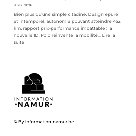
8 mai 2026
Bien plus qu’une simple citadine. Design épuré
et intemporel, autonomie pouvant atteindre 452
km, rapport prix-performance imbattable : la
nouvelle ID. Polo réinvente la mobilité…
Lire la
:
suite
Volkswagen
ID.
Polo
:
la
nouvelle
citadine
100
%
électrique
débarque
© By
Information-namur.be
chez
Steveny