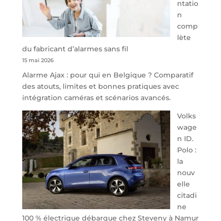
ntatio
Steveny
n
Park
comp
redessine
lète
l’offre
du fabricant d’alarmes sans fil
de
15 mai 2026
parking
Alarme Ajax : pour qui en Belgique ? Comparatif
sécurisé
des atouts, limites et bonnes pratiques avec
à
intégration caméras et scénarios avancés.
l’aéroport
de
Volks
Charleroi
wage
n ID.
Polo :
la
nouv
elle
citadi
ne
100 % électrique débarque chez Steveny à Namur