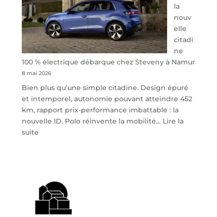
la
nouv
elle
citadi
ne
100 % électrique débarque chez Steveny à Namur
8 mai 2026
Bien plus qu’une simple citadine. Design épuré
et intemporel, autonomie pouvant atteindre 452
km, rapport prix-performance imbattable : la
nouvelle ID. Polo réinvente la mobilité…
Lire la
:
suite
Volkswagen
ID.
Polo
:
la
nouvelle
citadine