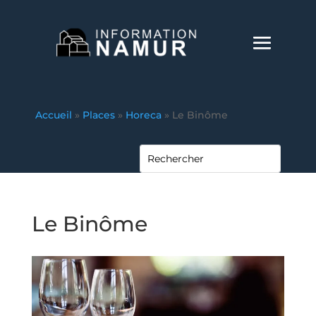
Accueil
»
Places
»
Horeca
»
Le Binôme
Le Binôme