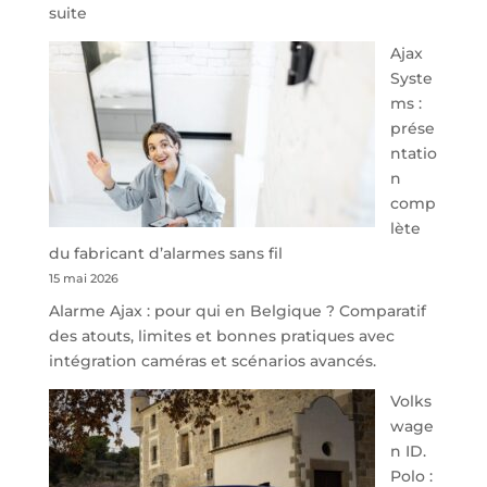
:
suite
À
Ajax
40
Syste
minutes
ms :
de
prése
Namur,
ntatio
Steveny
n
Park
comp
redessine
lète
l’offre
du fabricant d’alarmes sans fil
de
15 mai 2026
parking
Alarme Ajax : pour qui en Belgique ? Comparatif
sécurisé
des atouts, limites et bonnes pratiques avec
à
intégration caméras et scénarios avancés.
l’aéroport
de
Volks
Charleroi
wage
n ID.
Polo :