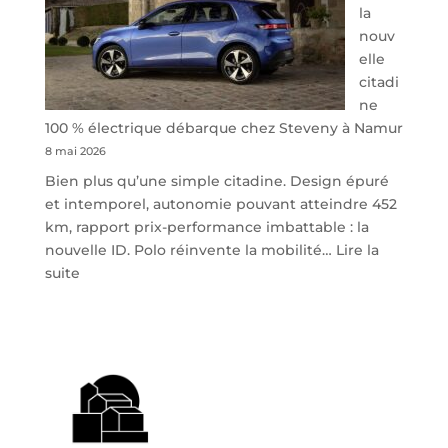
la
nouv
elle
citadi
ne
100 % électrique débarque chez Steveny à Namur
8 mai 2026
Bien plus qu’une simple citadine. Design épuré
et intemporel, autonomie pouvant atteindre 452
km, rapport prix-performance imbattable : la
nouvelle ID. Polo réinvente la mobilité…
Lire la
:
suite
Volkswagen
ID.
Polo
:
la
nouvelle
citadine