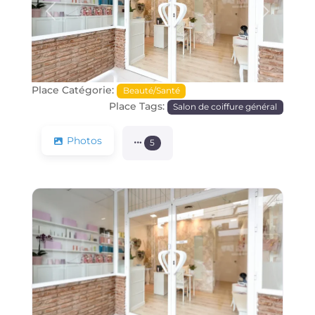
Précédente
Prochain
Place Catégorie:
Beauté/Santé
Place Tags:
Salon de coiffure général
Photos
5