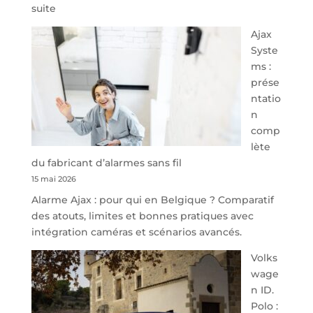
:
suite
À
Ajax
40
Syste
minutes
ms :
de
prése
Namur,
ntatio
Steveny
n
Park
comp
redessine
lète
l’offre
du fabricant d’alarmes sans fil
de
15 mai 2026
parking
Alarme Ajax : pour qui en Belgique ? Comparatif
sécurisé
des atouts, limites et bonnes pratiques avec
à
intégration caméras et scénarios avancés.
l’aéroport
de
Volks
Charleroi
wage
n ID.
Polo :