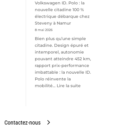
Volkswagen ID. Polo : la
nouvelle citadine 100 %
électrique débarque chez
Steveny à Namur
8 mai 2026
Bien plus qu’une simple
citadine. Design épuré et
intemporel, autonomie
pouvant atteindre 452 km,
rapport prix-performance
imbattable : la nouvelle ID.
Polo réinvente la
:
mobilité…
Lire la suite
Volkswagen
ID.
Polo
:
la
Contactez-nous
nouvelle