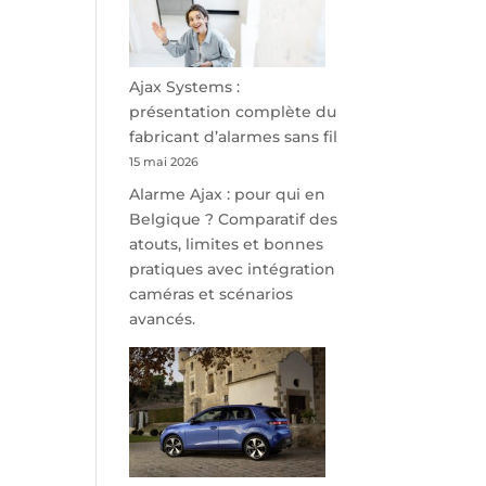
minutes
de
Namur,
Steveny
Ajax Systems :
Park
présentation complète du
redessine
fabricant d’alarmes sans fil
l’offre
15 mai 2026
de
Alarme Ajax : pour qui en
parking
Belgique ? Comparatif des
sécurisé
atouts, limites et bonnes
à
pratiques avec intégration
l’aéroport
caméras et scénarios
de
avancés.
Charleroi