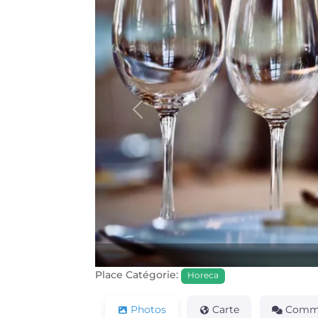
Précédente
Place Catégorie:
Horeca
Photos
Carte
Comme