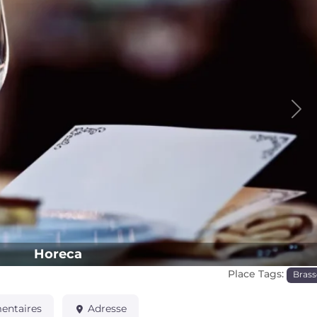
Pro
Horeca
Place Tags:
Brass
ntaires
Adresse