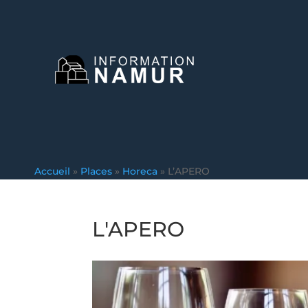
Accueil
»
Places
»
Horeca
»
L’APERO
L'APERO