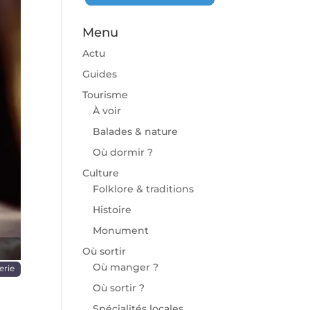
Menu
Actu
Guides
Tourisme
À voir
chaine
Balades & nature
Où dormir ?
Culture
Folklore & traditions
Histoire
Monument
Où sortir
Où manger ?
erie
Où sortir ?
Spécialités locales