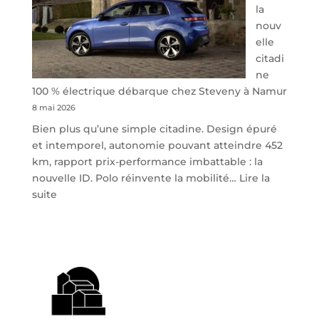
la
nouv
elle
citadi
ne
100 % électrique débarque chez Steveny à Namur
8 mai 2026
Bien plus qu’une simple citadine. Design épuré
et intemporel, autonomie pouvant atteindre 452
km, rapport prix-performance imbattable : la
nouvelle ID. Polo réinvente la mobilité…
Lire la
:
suite
Volkswagen
ID.
Polo
:
la
nouvelle
citadine