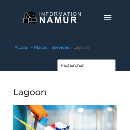
Accueil
»
Places
»
Services
»
Lagoon
Lagoon