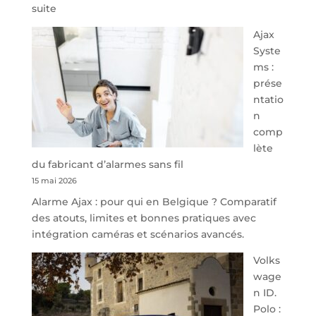
:
suite
À
Ajax
40
Syste
minutes
ms :
de
prése
Namur,
ntatio
Steveny
n
Park
comp
redessine
lète
l’offre
du fabricant d’alarmes sans fil
de
15 mai 2026
parking
Alarme Ajax : pour qui en Belgique ? Comparatif
sécurisé
des atouts, limites et bonnes pratiques avec
à
intégration caméras et scénarios avancés.
l’aéroport
de
Volks
Charleroi
wage
n ID.
Polo :