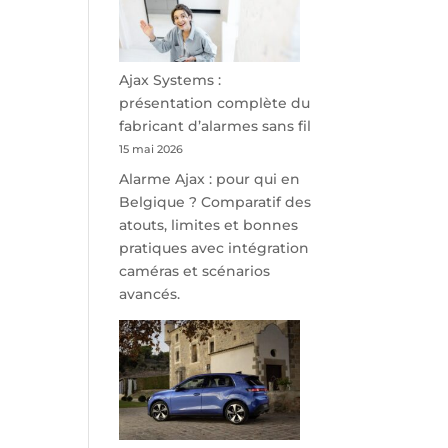
minutes
de
Namur,
Steveny
Ajax Systems :
Park
présentation complète du
redessine
fabricant d’alarmes sans fil
l’offre
15 mai 2026
de
Alarme Ajax : pour qui en
parking
Belgique ? Comparatif des
sécurisé
atouts, limites et bonnes
à
pratiques avec intégration
l’aéroport
caméras et scénarios
de
avancés.
Charleroi