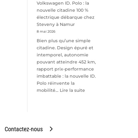
Volkswagen ID. Polo : la
nouvelle citadine 100 %
électrique débarque chez
Steveny à Namur
8 mai 2026
Bien plus qu’une simple
citadine. Design épuré et
intemporel, autonomie
pouvant atteindre 452 km,
rapport prix-performance
imbattable : la nouvelle ID.
Polo réinvente la
:
mobilité…
Lire la suite
Volkswagen
ID.
Polo
:
la
Contactez-nous
nouvelle