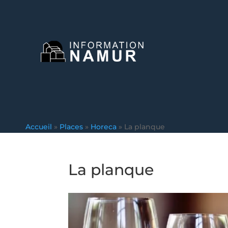
Accueil
»
Places
»
Horeca
»
La planque
La planque