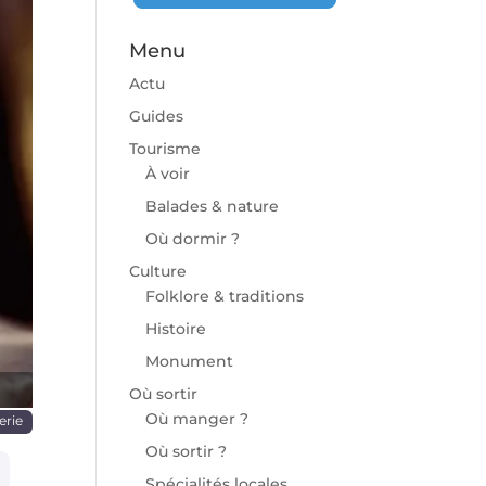
Menu
Actu
Guides
Tourisme
À voir
chaine
Balades & nature
Où dormir ?
Culture
Folklore & traditions
Histoire
Monument
Où sortir
Où manger ?
erie
Où sortir ?
Spécialités locales