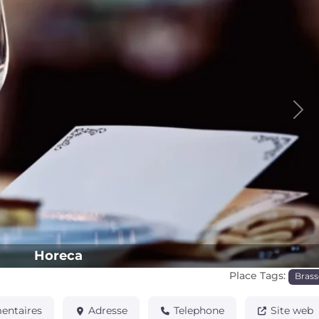
Pro
Horeca
Place Tags:
Brass
ntaires
Adresse
Telephone
Site web