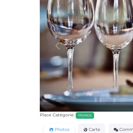
Précédente
Place Catégorie:
Horeca
Photos
Carte
Comme